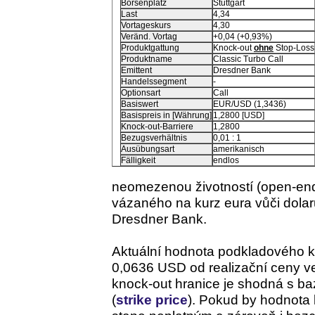
Börsenplatz
Stuttgart
Last
4,34
Vortageskurs
4,30
Veränd. Vortag
+0,04 (+0,93%)
Produktgattung
Knock-out
ohne
Stop-Loss
Produktname
Classic Turbo Call
Emittent
Dresdner Bank
Handelssegment
-
Optionsart
Call
Basiswert
EUR/USD (1,3436)
Basispreis in [Währung]
1,2800 [USD]
Knock-out-Barriere
1,2800
Bezugsverhältnis
0,01 : 1
Ausübungsart
amerikanisch
Fälligkeit
endlos
neomezenou životností (open-en
vázaného na kurz eura vůči dola
Dresdner Bank.
Aktuální hodnota podkladového ku
0,0636 USD od realizační ceny ve
knock-out hranice je shodná s ba
(
strike price
). Pokud by hodnota k