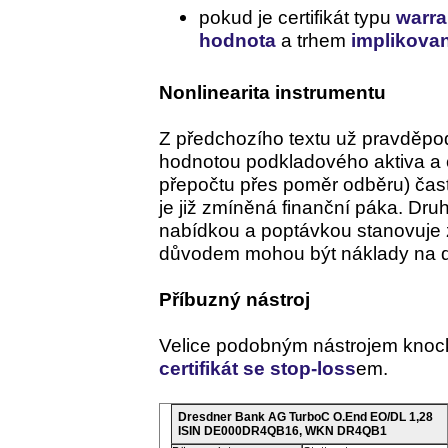
pokud je certifikát typu
warra
hodnota
a trhem
implikovaná
Nonlinearita instrumentu
Z předchozího textu už pravděpo
hodnotou podkladového aktiva a c
přepočtu přes poměr odběru) čas
je již zmíněná finanční páka. Dr
nabídkou a poptávkou stanovuje z
důvodem mohou být náklady na drž
Příbuzný nástroj
Velice podobným nástrojem knoc
certifikát se stop-loss
em.
Dresdner Bank AG TurboC O.End EO/DL 1,28
ISIN DE000DR4QB16, WKN DR4QB1