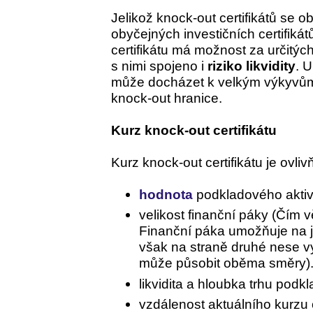
Jelikož knock-out certifikátů se 
obyčejných investičních certifikát
certifikátu má možnost za určitých s
s nimi spojeno i
riziko likvidity
. U
může docházet k velkým výkyvům k
knock-out hranice.
Kurz knock-out certifikátu
Kurz knock-out certifikátu je ovl
hodnota
podkladového aktiv
velikost finanční páky (Čím vě
Finanční páka umožňuje na j
však na straně druhé nese vyš
může působit oběma směry).
likvidita a hloubka trhu podk
vzdálenost aktuálního kurzu 