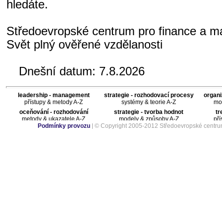
hledáte.
Středoevropské centrum pro finance a 
Svět plný ověřené vzdělanosti
Dnešní datum:
7.8.2026
leadership - management
strategie - rozhodovací procesy
organi
přístupy & metody A-Z
systémy & teorie A-Z
mod
oceňování - rozhodování
strategie - tvorba hodnot
tr
metody & ukazatele A-Z
modely & způsoby A-Z
pří
Podmínky provozu
| © Copyright 2005-2012 Středoevropské centru