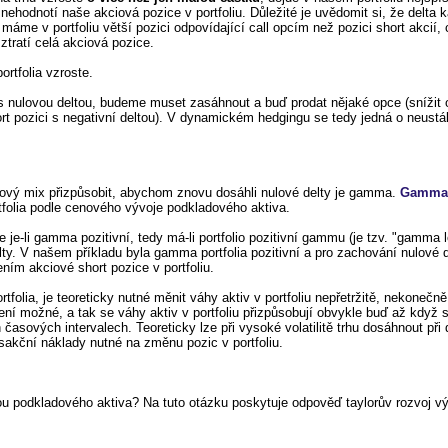
nehodnotí naše akciová pozice v portfoliu. Důležité je uvědomit si, že delta 
ž máme v portfoliu větší pozici odpovídající call opcím než pozici short akcií,
 ztratí celá akciová pozice.
ortfolia vzroste.
 s nulovou deltou, budeme muset zasáhnout a buď prodat nějaké opce (snížit o
ort pozici s negativní deltou). V dynamickém hedgingu se tedy jedná o neustál
liový mix přizpůsobit, abychom znovu dosáhli nulové delty je gamma.
Gamm
tfolia podle cenového vývoje podkladového aktiva.
 je-li gamma pozitivní, tedy má-li portfolio pozitivní gammu (je tzv. "gamma 
ty. V našem příkladu byla gamma portfolia pozitivní a pro zachování nulové 
ním akciové short pozice v portfoliu.
folia, je teoreticky nutné měnit váhy aktiv v portfoliu nepřetržitě, nekonečn
ní možné, a tak se váhy aktiv v portfoliu přizpůsobují obvykle buď až když s
časových intervalech. Teoreticky lze při vysoké volatilitě trhu dosáhnout při
nsakční náklady nutné na změnu pozic v portfoliu.
u podkladového aktiva? Na tuto otázku poskytuje odpověď taylorův rozvoj vý