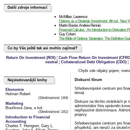
Další zdroje informací
Další zdroje informací
McMillan, Lawrence:
Options as a Strategic Investment, 4th ed., New Y
Martin Baxter, Andrew Rennie:
Financial Calculus : An Introduction to Derivative Pr
Guy Cohen:
The Bible of Options Strategies: The Definitive Gui
Co by Vás ještě tak asi mohlo zajímat?
Co by Vás ještě tak asi mohlo zajímat?
Return On Investment (ROI)
¦
Cash Flow Return On Investment (CFRO
neutral
¦
Collateralized Debt Obligation (CDO)
¦
Chybí zde nějaký pojem, metod
Diskuzní fórum
Nejsledovanější knihy
Nejsledovanější knihy
Středoevropské centrum pro fin
Ekonomie
témat.
Holman Robert
(Sledovanost: 184)
Diskuze na těchto stránkách je 
Marketing
administrátor fóra oprávněn kon
Boučková Jana, a kol.
nepřípustné diskriminace. Admini
(Sledovanost: 181)
projevy.
Introduction to Financial
Accounting
Středoevropské centrum pro fina
Charles T. Horngren, Gary L.
příspěvků, ani neručí za skutečno