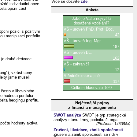
Více se dozvíte
zde
.
každé individuální opce
 celá opční část
Anketa
pční pozici s pozitivní
ou manipulaci portfolio
a
je druhá derivace
long"), vzrůst ceny
delty jsme museli
ě často v libovolném
e hodnota portfolia
 delta hedgingu
profit
u.
Nejčtenější pojmy
z financí a managementu
SWOT analýza
SWOT je typ strategické
analýzy stavu firmy, podniku či orga...
počtu hodnoty aktiva,
(Přečteno: 146358x)
Zrušení, likvidace, zánik společnosti
Zrušení a zánik společnosti se řídí v