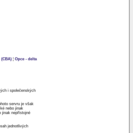
s (CBA)
¦
Opce - delta
kých i společenských
hoto servru je však
ské nebo jinak
 jinak nepřístojné
sah jednotlivých