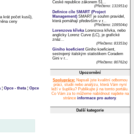
České republice zákonem 51...
(Přečteno: 131951x)
Definice cíle SMART (Project
Management)
SMART je souhrn pravidel,
va krát počet kusů),
která pomáhají především v r...
změna ceny
(Přečteno: 109504x)
Lorenzova křivka
Lorenzova křivka, nebo
anglicky Lorenz Curve (LC), je grafické
znáz...
(Přečteno: 83353x)
Giniho koeficient
Giniho koeficient,
sestrojený italským statistikem Coradem
Gini v r...
(Přečteno: 80762x)
Upozornění
Spolupráce:
Napsali jste kvalitní odbornou
práci, studii nebo analýzu, která Vám nyní
a
¦
Opce - theta
¦
Opce
leží v šuplíku? Publikujte ji na tomto portálu.
Co Vám za to můžeme nabídnout najdete na
stránce
informace pro autory
.
Další kategorie