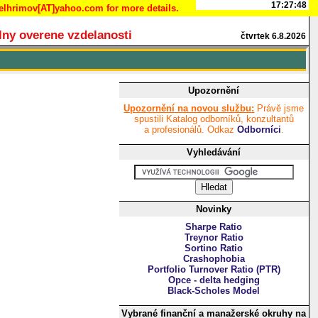
pelhrimov[AT]yahoo.com for more details.
lny overene vzdelanosti
čtvrtek 6.8.2026
Upozornění
Upozornění na novou službu:
Právě jsme
spustili Katalog odborníků, konzultantů
a profesionálů. Odkaz
Odborníci
.
Vyhledávání
Novinky
Sharpe Ratio
Treynor Ratio
Sortino Ratio
Crashophobia
Portfolio Turnover Ratio (PTR)
Opce - delta hedging
Black-Scholes Model
Vybrané finanční a manažerské okruhy na