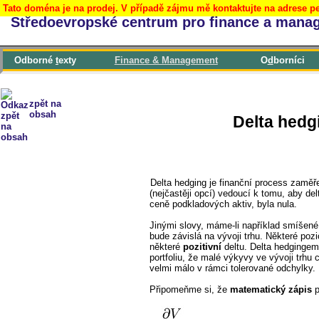
Tato doména je na prodej. V případě zájmu mě kontaktujte na adrese pe
Středoevropské centrum pro finance a mana
Odborné
t
exty
F
inance & Management
O
d
borníci
zpět na
obsah
Delta hedgi
Delta hedging je finanční process zaměř
(nejčastěji opcí) vedoucí k tomu, aby del
ceně podkladových aktiv, byla nula.
Jinými slovy, máme-li například smíšené 
bude závislá na vývoji trhu. Některé poz
některé
pozitivní
deltu. Delta hedgingem
portfoliu, že malé výkyvy ve vývoji trhu 
velmi málo v rámci tolerované odchylky.
Připomeňme si, že
matematický zápis
p