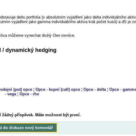
stavuje deltu portfolia (v absolutním vyjádření jako delta individuálního akti
utním vyjádření jako gamma individuálního aktiva krát počet kusů) a dS je 
tiva můžeme vynechat druhý člen rovnice.
al / dynamický hedging
rodejní (put) opce
¦
Opce - kupní (call) opce
¦
Opce - delta
¦
Opce - gamm
- vega
¦
Opce - rho
í žádný příspěvek. Máte možnost být první.
at do diskuze nový komentář