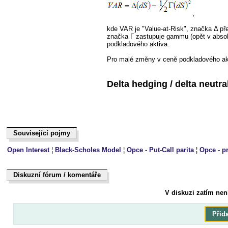
,
kde VAR je "Value-at-Risk", značka Δ před
značka Γ zastupuje gammu (opět v absol
podkladového aktiva.
Pro malé změny v ceně podkladového ak
Delta hedging / delta neutr
Související pojmy
Související pojmy
Open Interest
¦
Black-Scholes Model
¦
Opce - Put-Call parita
¦
Opce - p
Diskuzní fórum / komentáře
Dukiszín fmóur / kteoeřnám
V diskuzi zatím nen
Přid