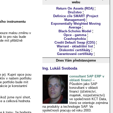
webu
Return On Assets (ROA)
¦
Družstvo
¦
Definice cíle SMART (Project
Management)
¦
ního instrumentu
Exponentially Weighted Moving
Average
¦
Black-Scholes Model
¦
na pouze malou změnu v
Opce - gamma
¦
ak to pro nás bude
Crashophobia
¦
de mít přibližně
Credit Default Swap (CDS)
¦
Warrant - skladištní list
¦
Diskontní certifikáty
¦
Garantované certifikáty
¦
Dnes Vám představujeme
Ing. Lukáš Svoboda
e je). Kupní opce jsou
consultant SAP ERP v
ktiv v našem portfoliu
oblasti financí
--
 portfolio bude mít
Působím jako SAP
akcie je konstantní
konzultant v oblasti
financí (účetnictví,
majetek, rozpočetnictví)
likož jsme nyní short,
ve společnosti KCT Data,
ice a celková hodnota
která se orientuje zejména
na produkty a technologie SAP. Ve
společnosti pracuju od roku 2003.
íše k tomu, že hodnota