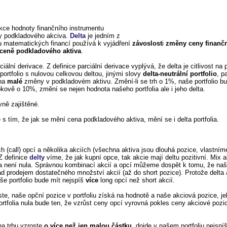
unkce hodnoty finančního instrumentu
eny podkladového akciva.
Delta
je jedním z
u matematických financí používá k vyjádření
závoslost
i
změny ceny finanč
v ceně podkladového aktiva
.
iální derivace. Z definice parciální derivace vyplývá, že delta je citlivost 
rtfolio s nulovou celkovou deltou, jinými slovy
delta-neutrální portfolio
, p
 na
malé
změny v podkladovém aktivu. Změní-li se trh o 1%, naše portfolio bu
kově o 10%, změní se nejen hodnota našeho portfolia ale i jeho delta.
ivně zajištěné.
 s tím, že jak se mění cena podkladového aktiva, mění se i delta portfolia.
h (call) opcí a několika akciích (všechna aktiva jsou dlouhá pozice, vlastním
Z definice
delty
víme, že jak kupní opce, tak akcie mají deltu pozitivní. Mix a
lia není nula. Správnou kombinací akcií a opcí můžeme dospět k tomu, že naše
d prodejem dostatečného množství akcií (až do short pozice). Protože delta 
še portfolio bude mít nejspíš
více
long opcí než short akcií.
te, naše opční pozice v portfoliu získá na hodnotě a naše akciová pozice, je
 portfolia nula bude ten, že vzrůst ceny opcí vyrovná pokles ceny akciové poz
na trhu vzroste
o více než jen malou částku
, dojde v našem portfoliu nejsp