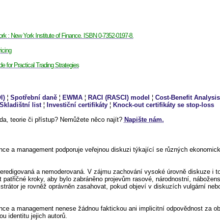
ork : New York Institute of Finance. ISBN 0-7352-0197-8.
icing
de for Practical Trading Strategies
I)
¦
Spotřební daně
¦
EWMA
¦
RACI (RASCI) model
¦
Cost-Benefit Analysi
Skladištní list
¦
Investiční certifikáty
¦
Knock-out certifikáty se stop-loss
a, teorie či přístup? Nemůžete něco najít?
Napište nám.
ance a management podporuje veřejnou diskuzi týkající se různých ekonomic
neredigovaná a nemoderovaná. V zájmu zachování vysoké úrovně diskuze i to
at patřičné kroky, aby bylo zabráněno projevům rasové, národnostní, nábožen
strátor je rovněž oprávněn zasahovat, pokud objeví v diskuzích vulgární nebo
nce a management nenese žádnou faktickou ani implicitní odpovědnost za ob
u identitu jejich autorů.