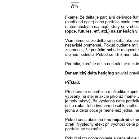
,
říkáme, že delta je parciální derivace f
(například opce) nebo portfolia podle c
matematických nástrojů, který se v obor
(opce, futures, etf, atd.) na změnách 
Všimněme si, že delta se počítá jako parc
nezávislé proměnné. Pokud budeme mít po
znamenat, že portfolio
ne
bude reagovat
stejnou hodnotu. Pokud se trh změní sko
Portfolio, které je delta neutrální je efekt
Dynamický delta hedging
souvisí právě
Příklad:
Představme si portfolio o několika kupníc
vypsány na stejné akcie jako už máme. 
je tedy takový, že výsledná delta portfo
deltu
nula
. Toho bychom dosáhli napříkla
jedna a delta opce je méně než jedna, na
Pokud cena akcie na trhu
nepatrně
vzros
ztratí. Výsledný efekt při výchozí deltě
portfolia se nezmění.
Pokud si trh dobře povede a cena akcie 