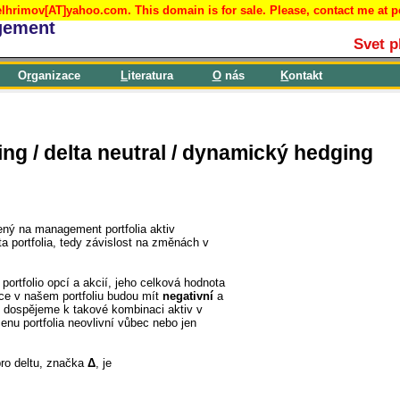
lhrimov[AT]yahoo.com. This domain is for sale. Please, contact me at 
gement
Svet p
O
r
ganizace
L
iteratura
O
nás
K
ontakt
ng / delta neutral / dynamický hedging
ený na management portfolia aktiv
ta portfolia, tedy závislost na změnách v
portfolio opcí a akcií, jeho celková hodnota
ice v našem portfoliu budou mít
negativní
a
 dospějeme k takové kombinaci aktiv v
cenu portfolia neovlivní vůbec nebo jen
ro deltu, značka
Δ
, je