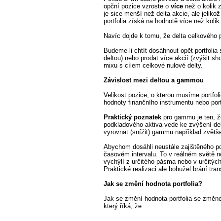
opční pozice vzroste o
více
než o kolik z
je sice menší než delta akcie, ale jeliko
portfolia získá na hodnotě více než kolik
Navíc dojde k tomu, že delta celkového p
Budeme-li chtít dosáhnout opět portfolia
deltou) nebo prodat více akcií (zvýšit sh
mixu s cílem celkové nulové delty.
Závislost mezi deltou a gammou
Velikost pozice, o kterou musíme portfo
hodnoty finančního instrumentu nebo por
Praktický poznatek
pro gammu je ten, že
podkladového aktiva vede ke zvýšení del
vyrovnat (snížit) gammu například zvětše
Abychom dosáhli neustále zajištěného port
časovém intervalu. To v reálném světě ne
vychýlí z určitého pásma nebo v určitých 
Praktické realizaci ale bohužel brání tra
Jak se změní hodnota portfolia?
Jak se změní hodnota portfolia se změno
který říká, že