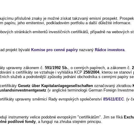
ňujícímu příslušné znaky je možné získat takzvaný emisní prospekt. Prospek
papíru, jeho emitentovi, podkladovém portfoliu a další důležité informace.
ebových stránkách emitentů investičních certifikátů, případně na webových s
lad projekt bývalé
Komise pro cenné papíry
nazvaný
Rádce investora
.
fikáty upraveny zákonem č.
591/1992 Sb.
, o cenných papírech, a zákonem č.
2
dování s certifikáty se vztahuje i vyhláška KCP
258/2004
, kterou se stanoví
ičních služeb a podrobnější způsoby jednání obchodníka s cennými papíry se
ertifikáty
Gesetz über Kapitalanlagegesellschaften
označovaný zkratkou
uslandsinvestmentgesetz
(v anglické terminologii German Foreign Investmen
certifikáty upraveny směrnicí Rady evropských společenství
85/611/EEC
. (v 
ují instrumenty velice podobné evropským "certifikátům". Jim se říká
Exch
lné podílové fondy
, a fungují na zhruba stejném principu.