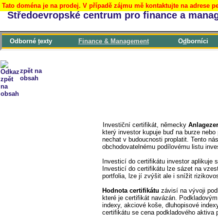
Tato doména je na prodej. V případě zájmu mě kontaktujte na adrese pe
Středoevropské centrum pro finance a mana
Odborné
t
exty
F
inance & Management
O
d
borníci
zpět na
obsah
Investiční certifikát, německy
Anlagezert
který investor kupuje buď na burze nebo 
nechat v budoucnosti proplatit. Tento nást
obchodovatelnému podílovému listu inves
Investicí do certifikátu investor aplikuje s
Investicí do certifikátu lze sázet na vz
portfolia, lze jí zvýšit ale i snížit rizikov
Hodnota certifikátu
závisí na vývoji podk
které je certifikát navázán. Podkladový
indexy, akciové koše, dluhopisové indexy
certifikátu se cena podkladového aktiva 