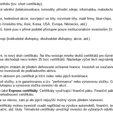
foliu (tzv. short certifikáty),
 odvětví (telekomunikace, komodity, přírodní zdroje, informatika, maloobchod
, hodnotové akcie, rozvíjející se trhy, rozvinuté trhy, malé firmy, blue-chips, 
do čínského trhu, Asie, Korea, USA, Evropa, Německo, atd.)
tů, které jsou v přímé podobě přístupné pouze institucionálním investorům (U
roje (krátkodobé dluhopisy, dlouhodobé dluhopisy, akcie, atd.)
, to nový druh certifikátu. Na trhu existuje mnoho druhů certifikátů pro různé 
e obchodujě neco kolem 35 tisíc certifikátů. Následuje výčet těch nejznámě
dným ztrátám do předem definované ochranné hranice. Investoři se současně
mo investovali do podkladového aktiva.
 aktivem pro certifikát je tržní index nebo jejich kombinace.
vě složky, a to garantovanou a tzv. "performance" nebo výnosovou složku. 
luhopisu a výnosová složka investici do akcií.
 také
Express certifikáty
: Certifikáty využívající finanční páku. Finanční 
nehodnocení certifikátu.
e se slevou, zato je ale jejich nejvyšší možný výnos předem stanoven.
rtifikáty mohou investoři vsadit například na výrobce automobilů, finanční, t
ní, atd. tituly. Tématické certifikáty umožňují investici do vybraných odvětví