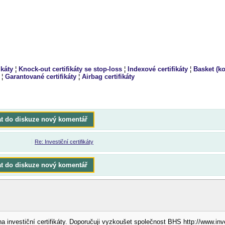
ikáty
¦
Knock-out certifikáty se stop-loss
¦
Indexové certifikáty
¦
Basket (ko
¦
Garantované certifikáty
¦
Airbag certifikáty
at do diskuze nový komentář
Re: Investiční certifikáty
at do diskuze nový komentář
 investiční certifikáty. Doporučuji vyzkoušet společnost BHS http://www.inve