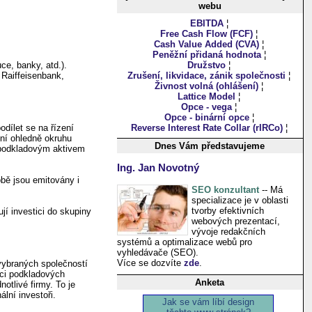
webu
EBITDA
¦
Free Cash Flow (FCF)
¦
Cash Value Added (CVA)
¦
Peněžní přidaná hodnota
¦
ce, banky, atd.).
Družstvo
¦
Raiffeisenbank,
Zrušení, likvidace, zánik společnosti
¦
Živnost volná (ohlášení)
¦
Lattice Model
¦
Opce - vega
¦
Opce - binární opce
¦
odílet se na řízení
Reverse Interest Rate Collar (rIRCo)
¦
ení ohledně okruhu
Dnes Vám představujeme
e podkladovým aktivem
Ing. Jan Novotný
obě jsou emitovány i
SEO konzultant
-- Má
specializace je v oblasti
tvorby efektivních
ují investici do skupiny
webových prezentací,
vývoje redakčních
systémů a optimalizace webů pro
vyhledávače (SEO).
Více se dozvíte
zde
.
 vybraných společností
pci podkladových
Anketa
notlivé firmy. To je
ální investoři.