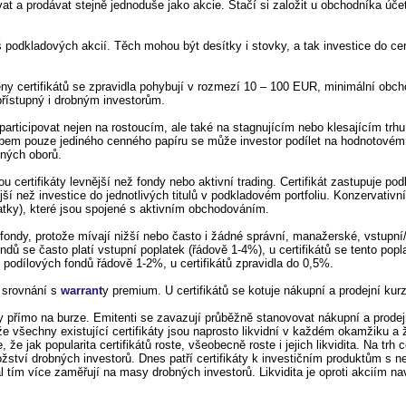
vat a prodávat stejně jednoduše jako akcie. Stačí si založit u obchodníka úč
podkladových akcií. Těch mohou být desítky i stovky, a tak investice do cert
eny certifikátů se zpravidla pohybují v rozmezí 10 – 100 EUR, minimální obc
 přístupný i drobným investorům.
participovat nejen na rostoucím, ale také na stagnujícím nebo klesajícím trhu
upem pouze jediného cenného papíru se může investor podílet na hodnotovém
jných oborů.
 certifikáty levnější než fondy nebo aktivní trading. Certifikát zastupuje podk
ější než investice do jednotlivých titulů v podkladovém portfoliu. Konzervativní
latky), které jsou spojené s aktivním obchodováním.
vé fondy, protože mívají nižší nebo často i žádné správní, manažerské, vstupní
ndů se často platí vstupní poplatek (řádově 1-4%), u certifikátů se tento popl
podílových fondů řádově 1-2%, u certifikátů zpravidla do 0,5%.
e srovnání s
warrant
y premium. U certifikátů se kotuje nákupní a prodejní kurz
 přímo na burze. Emitenti se zavazují průběžně stanovovat nákupní a prodejn
e všechny existující certifikáty jsou naprosto likvidní v každém okamžiku 
e jak popularita certifikátů roste, všeobecně roste i jejich likvidita. Na trh c
nožství drobných investorů. Dnes patří certifikáty k investičním produktům s 
 tím více zaměřují na masy drobných investorů. Likvidita je oproti akciím n