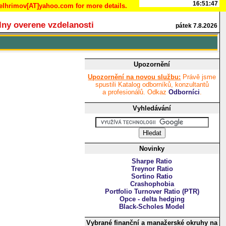
pelhrimov[AT]yahoo.com for more details.
lny overene vzdelanosti
pátek 7.8.2026
Upozornění
Upozornění na novou službu:
Právě jsme
spustili Katalog odborníků, konzultantů
a profesionálů. Odkaz
Odborníci
.
Vyhledávání
Novinky
Sharpe Ratio
Treynor Ratio
Sortino Ratio
Crashophobia
Portfolio Turnover Ratio (PTR)
Opce - delta hedging
Black-Scholes Model
Vybrané finanční a manažerské okruhy na