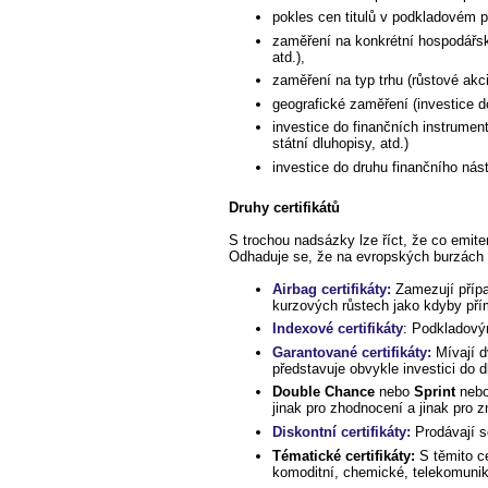
pokles cen titulů v podkladovém port
zaměření na konkrétní hospodářské
atd.),
zaměření na typ trhu (růstové akcie
geografické zaměření (investice 
investice do finančních instrumen
státní dluhopisy, atd.)
investice do druhu finančního nást
Druhy certifikátů
S trochou nadsázky lze říct, že co emitent
Odhaduje se, že na evropských burzách s
Airbag certifikáty:
Zamezují přípa
kurzových růstech jako kdyby pří
Indexové certifikáty
: Podkladovým
Garantované certifikáty:
Mívají d
představuje obvykle investici do d
Double Chance
nebo
Sprint
nebo
jinak pro zhodnocení a jinak pro z
Diskontní certifikáty:
Prodávají s
Tématické certifikáty:
S těmito ce
komoditní, chemické, telekomunikač