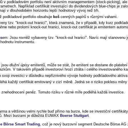
lů v podkladovém portfoliu není aktivním managementem (stock-picking), ale
metrech. Například certifikát investující do dividendových blue-chips je zalo
jí v dlouhodobém horizontu lepší hodnotový vývoj než trh.
ož podkladové portfolio obsahuje
koš
cenných papírů s různými vahami.
veny tzv. "knock-out hranicí", která znamená, že v případě, kdy kurz podklad
áhne nebo prolomí knock-out hranici, knock-out certifikát je emitentem auto
ss
em: Jsou rovněž vybaveny tzv. "knock-out hranicí". Navíc mají stanovenu je
 hodnotu instrumentu.
.
y jsou
dlužní úpisy
emitentů, může se stát, že emitent se dostane do platební
kům. V takovém případě investorovi hrozí ztráta i celého investovaného kap
o svoji investici v důsledku nepříznivého vývoje hodnoty podkladového aktiva č
léhá každý certifikát emitovaný v cizí měně. Jedná se o riziko poklesu měny 
 znehodnocení peněz. Tomuto riziku v různé míře podléhá každá investice.
arma a většinou velmi rychle buď přímo na burze, kde se investiční certifikát
ků. Mezi burzami je důležitá EUWAX
Boerse Stuttgart
.
e Börse Smart Trading
, což je nový burzovní segment Deutsche Börse AG