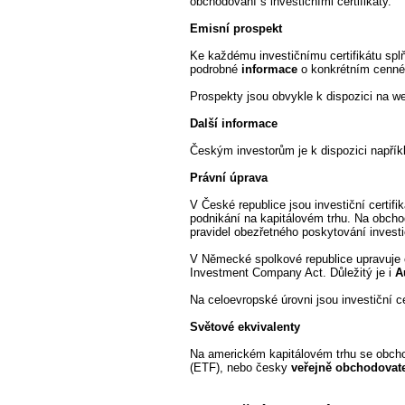
obchodování s investičními certifikáty.
Emisní prospekt
Ke každému investičnímu certifikátu spl
podrobné
informace
o konkrétním cenném 
Prospekty jsou obvykle k dispozici na w
Další informace
Českým investorům je k dispozici napřík
Právní úprava
V České republice jsou investiční certi
podnikání na kapitálovém trhu. Na obcho
pravidel obezřetného poskytování invest
V Německé spolkové republice upravuje c
Investment Company Act. Důležitý je i
A
Na celoevropské úrovni jsou investiční 
Světové ekvivalenty
Na americkém kapitálovém trhu se obchod
(ETF), nebo česky
veřejně obchodovate