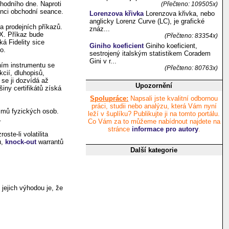
chodního dne. Naproti
(Přečteno: 109505x)
onci obchodní seance.
Lorenzova křivka
Lorenzova křivka, nebo
anglicky Lorenz Curve (LC), je grafické
a prodejních příkazů.
znáz...
 X. Příkaz bude
(Přečteno: 83354x)
á Fidelity sice
Giniho koeficient
Giniho koeficient,
o.
sestrojený italským statistikem Coradem
Gini v r...
ním instrumentu se
(Přečteno: 80763x)
cií, dluhopisů,
 se ji dozvídá až
Upozornění
iny certifikátů získá
Spolupráce:
Napsali jste kvalitní odbornou
práci, studii nebo analýzu, která Vám nyní
íjmů fyzických osob.
leží v šuplíku? Publikujte ji na tomto portálu.
.
Co Vám za to můžeme nabídnout najdete na
stránce
informace pro autory
.
ste-li volatilita
ů,
knock-out
warrantů
Další kategorie
 jejich výhodou je, že