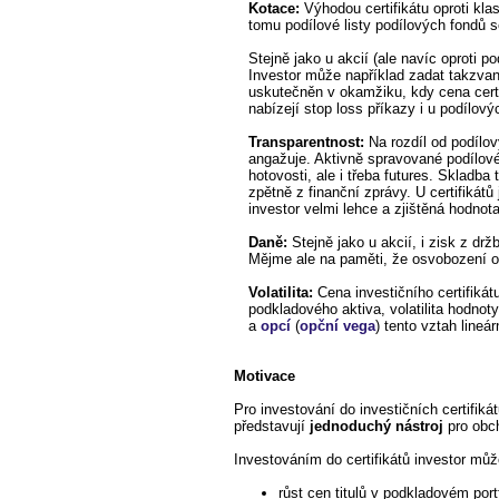
Kotace:
Výhodou certifikátu oproti kla
tomu podílové listy podílových fondů 
Stejně jako u akcií (ale navíc oproti
Investor může například zadat takzvaný
uskutečněn v okamžiku, kdy cena certif
nabízejí stop loss příkazy i u podílový
Transparentnost:
Na rozdíl od podílov
angažuje. Aktivně spravované podílové
hotovosti, ale i třeba futures. Skladb
zpětně z finanční zprávy. U certifikát
investor velmi lehce a zjištěná hodnot
Daně:
Stejně jako u akcií, i zisk z dr
Mějme ale na paměti, že osvobození od
Volatilita:
Cena investičního certifikátu
podkladového aktiva, volatilita hodnot
a
opcí
(
opční vega
) tento vztah lineár
Motivace
Pro investování do investičních certifiká
představují
jednoduchý nástroj
pro obch
Investováním do certifikátů investor mů
růst cen titulů v podkladovém portf