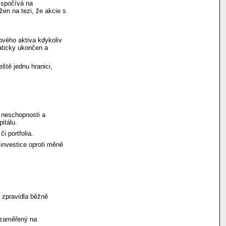
 spočívá na
žen na tezi, že akcie s
ového aktiva kdykoliv
maticky ukončen a
ště jednu hranici,
 neschopnosti a
itálu.
i portfolia.
investice oproti měně
y zpravidla běžně
 zaměřený na