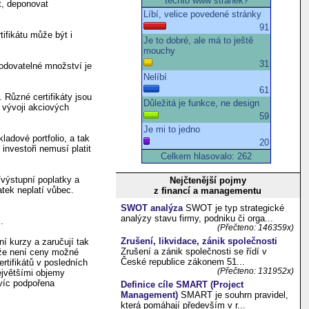
et, deponovat
ifikátu může být i
hodovatelné množství je
. Různé certifikáty jsou
 vývoji akciových
ladové portfolio, a tak
 investoři nemusí platit
/výstupní poplatky a
Nejčtenější pojmy
atek neplatí vůbec.
z financí a managementu
SWOT analýza
SWOT je typ strategické
analýzy stavu firmy, podniku či orga...
.
(Přečteno: 146359x)
Zrušení, likvidace, zánik společnosti
í kurzy a zaručují tak
Zrušení a zánik společnosti se řídí v
a že není ceny možné
České republice zákonem 51...
ertifikátů v posledních
(Přečteno: 131952x)
největšími objemy
avíc podpořena
Definice cíle SMART (Project
Management)
SMART je souhrn pravidel,
která pomáhají především v r...