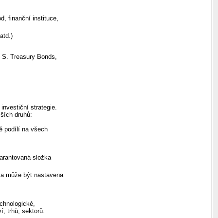
, finanční instituce,
atd.)
. S. Treasury Bonds,
investiční strategie.
jších druhů:
 podílí na všech
Garantovaná složka
páka může být nastavena
echnologické,
, trhů, sektorů.