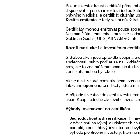
Pokud investor koupí certifikát přímo o
disponovat s penězi investora (odtud kat
právního hlediska je certifikát dlužním 
Kvalita emitenta
je tedy velmi důležitým 
Certifikáty
mohou emitovat
pouze společ
Nejznámějšími emitenty jsou velké nadn
Goldman Sachs, UBS, ABN AMRO, atd.
Rozdíl mezi akcií a investičním certif
S držbou akcií jsou zpravidla spojena ur
společnosti, právo podílet se na likvida
práv, ale to zde můžeme opominout.) Inv
certifikátu mohou být akcie.
Akcie mají ze své podstaty neomezenou sp
takzvané
open-end
certifikáty, které m
V případě investice do akcií investujeme d
akcií. Koupí jednoho akciového investiční
Výhody investování do certifikátu
Jednoduchost a diverzifikace:
Při in
v závislosti na vývoji a událostech so
portfolií, certifikátový investor se obv
výhoda pro drobné investory, kteří nema