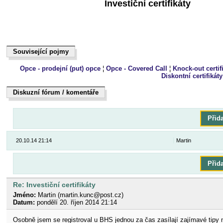
Investiční certifikáty
Související pojmy
Související pojmy
Opce - prodejní (put) opce
¦
Opce - Covered Call
¦
Knock-out certif
Diskontní certifikáty
Diskuzní fórum / komentáře
Dukiszín fmóur / kteoeřnám
Přid
20.10.14 21:14
Martin
Přid
Re: Investiční certifikáty
Jméno:
Martin (martin.kunc@post.cz)
Datum:
pondělí 20. říjen 2014 21:14
Osobně jsem se registroval u BHS jednou za čas zasílají zajímavé tipy na