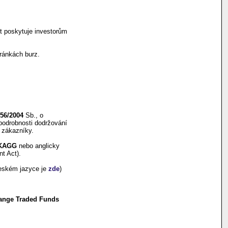
t poskytuje investorům
tránkách burz.
56/2004
Sb., o
 podrobnosti dodržování
 zákazníky.
KAGG
nebo anglicky
t Act).
českém jazyce je
zde
)
ange Traded Funds