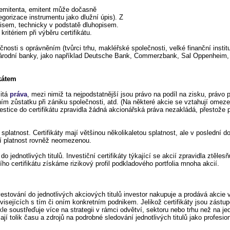
d emitenta, emitent může dočasně
egorizace instrumentu jako dlužní úpis). Z
úpisem, technicky v podstatě dluhopisem.
kritériem při výběru certifikátu.
nosti s oprávněním (tvůrci trhu, makléřské společnosti, velké finanční institu
árodní banky, jako například Deutsche Bank, Commerzbank, Sal Oppenheim, 
ikátem
čitá
práva
, mezi nimiž ta nejpodstatnější jsou právo na podíl na zisku, právo p
čním zůstatku při zániku společnosti, atd. (Na některé akcie se vztahují omez
estice do certifikátu zpravidla žádná akcionářská práva nezakládá, přestož
latnost. Certifikáty mají většinou několikaletou splatnost, ale v poslední d
ají platnost rovněž neomezenou.
o jednotlivých titulů. Investiční certifikáty týkající se akcií zpravidla ztělesň
ho certifikátu získáme rizikový profil podkladového portfolia mnoha akcií.
vestování do jednotlivých akciových titulů investor nakupuje a prodává akcie
uvisejících s tím či oním konkretním podnikem. Jelikož certifikáty jsou zástu
ykle soustřeďuje více na strategii v rámci odvětví, sektoru nebo trhu než na jed
jí tolik času a zdrojů na podrobné sledování jednotlivých titulů jako profesion