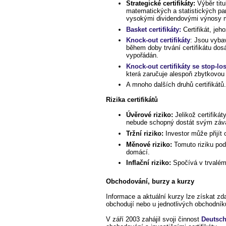
Strategické certifikáty:
Výběr titu
matematických a statistických para
vysokými dividendovými výnosy ma
Basket certifikáty:
Certifikát, jeh
Knock-out certifikáty
: Jsou vyba
během doby trvání certifikátu dos
vypořádán.
Knock-out certifikáty se stop-lo
která zaručuje alespoň zbytkovou
A mnoho dalších druhů certifikátů
Rizika certifikátů
Úvěrové riziko:
Jelikož certifikát
nebude schopný dostát svým závaz
Tržní riziko:
Investor může přijít 
Měnové riziko:
Tomuto riziku pod
domácí.
Inflační riziko:
Spočívá v trvalém
Obchodování, burzy a kurzy
Informace a aktuální kurzy lze získat zd
obchodují nebo u jednotlivých obchodní
V září 2003 zahájil svoji činnost
Deutsch