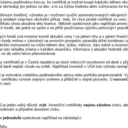
sickému podílovému listu je, že certifikát je možné koupit kdykoliv během ob
se obchodují jen jednou za den, a to za čistou hodnotu aktiv zúčtovanou ke k
 podílovým fondům), výhodou je i možnost využití automatizovaných nákupních 
 prodejní stop-loss obchodní příkaz, tedy, že chce prodat certifikát za cenu
ikátu shora dosáhne této hranice. Některé společnosti jako například americk
ch fondů, ale jedná se spíše o ne příliš používanou výjimku potvrzující pravidl
ých fondů zná investor kromě aktuální ceny i na jakém trhu a v jakém finanč
 fondy mohou v závislosti na emisním prospektu zpravidla držet kombinaci ak
a těchto instrumentů se může během dne, týdne, měsíce, roku měnit a investor
ů je tato skladba známa v každém okamžiku. Informace o aktuální hodnotě větš
a se dá velmi lehce překontrolovat.
žby certifikátů je v České republice po šesti měsících osvobozen od daně z př
 daně neplatí všude na světě. Například investoři v USA tuto výhodu nemají
 je ovlivněna volatilitou podkladového aktiva nebo portfolia proporcionálně. Vzro
y certifikátu vzroste stejným směrem a přibližně o stejné procento. U
warrant
ní není.
tů je jeden velký důvod:
zisk
. Investiční certifikáty
nejsou zárukou
zisku, ale
odování a případné dosažení zisku.
že
jednoduše
spekulovat například na následující:
oliu,