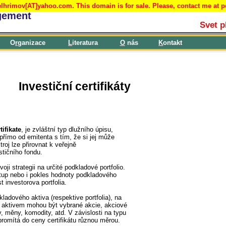
lhrimov[AT]yahoo.com. This domain is for sale. Please, contact me at 
gement
Svet p
O
r
ganizace
L
iteratura
O
nás
K
ontakt
Investiční certifikáty
ifikate
, je zvláštní typ dlužního úpisu,
přímo od emitenta s tím, že si jej může
roj lze přirovnat k veřejně
tičního fondu.
voji strategii na určité podkladové portfolio.
estup nebo i pokles hodnoty podkladového
ost investorova portfolia.
ladového aktiva (respektive portfolia), na
m aktivem mohou být vybrané akcie, akciové
, měny, komodity, atd. V závislosti na typu
promítá do ceny certifikátu různou měrou.