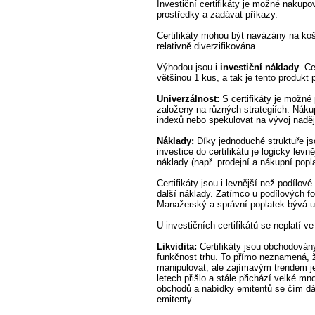
Investiční certifikáty je možné nakupo
prostředky a zadávat příkazy.
Certifikáty mohou být navázány na koš 
relativně diverzifikována.
Výhodou jsou i
investiční náklady
. C
většinou 1 kus, a tak je tento produkt
Univerzálnost:
S certifikáty je možné 
založeny na různých strategiích. Nák
indexů nebo spekulovat na vývoj nadě
Náklady:
Díky jednoduché struktuře jsou
investice do certifikátu je logicky levn
náklady (např. prodejní a nákupní pop
Certifikáty jsou i levnější než podílo
další náklady. Zatímco u podílových fo
Manažerský a správní poplatek bývá u 
U investičních certifikátů se neplatí v
Likvidita:
Certifikáty jsou obchodovány
funkčnost trhu. To přímo neznamená, ž
manipulovat, ale zajímavým trendem je, ž
letech přišlo a stále přichází velké m
obchodů a nabídky emitentů se čím dál
emitenty.