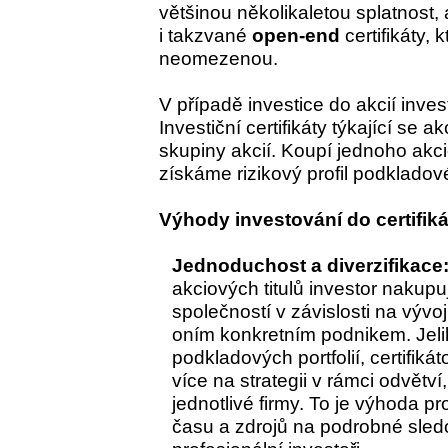
většinou několikaletou splatnost,
i takzvané
open-end
certifikáty, 
neomezenou.
V případě investice do akcií inves
Investiční certifikáty týkající se ak
skupiny akcií. Koupí jednoho akci
získáme rizikový profil podkladov
Výhody investování do certifik
Jednoduchost a diverzifikace
akciových titulů investor nakup
společností v závislosti na vývoj
oním konkretním podnikem. Jeliko
podkladových portfolií, certifik
více na strategii v rámci odvětv
jednotlivé firmy. To je výhoda pr
času a zdrojů na podrobné sledov