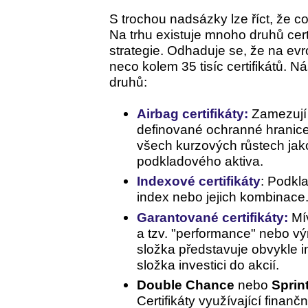
S trochou nadsázky lze říct, že co 
Na trhu existuje mnoho druhů certi
strategie. Odhaduje se, že na e
neco kolem 35 tisíc certifikátů. 
druhů:
Airbag certifikáty:
Zamezují
definované ochranné hranice.
všech kurzových růstech jak
podkladového aktiva.
Indexové certifikáty
: Podkla
index nebo jejich kombinace
Garantované certifikáty:
Mív
a tzv. "performance" nebo v
složka představuje obvykle i
složka investici do akcií.
Double Chance
nebo
Sprin
Certifikáty využívající finan