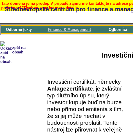
Tato doména je na prodej. V případě zájmu mě kontaktujte na adrese pe
pelhrimov[AT]yahoo.com for more details.
Středoevropské centrum pro finance a mana
Odborné
t
exty
F
inance & Management
O
d
borníci
zpět na
obsah
Investiční
Investiční certifikát, německy
Anlagezertifikate
, je zvláštní
typ dlužního úpisu, který
investor kupuje buď na burze
nebo přímo od emitenta s tím,
že si jej může nechat v
budoucnosti proplatit. Tento
nástroj lze přirovnat k veřejně