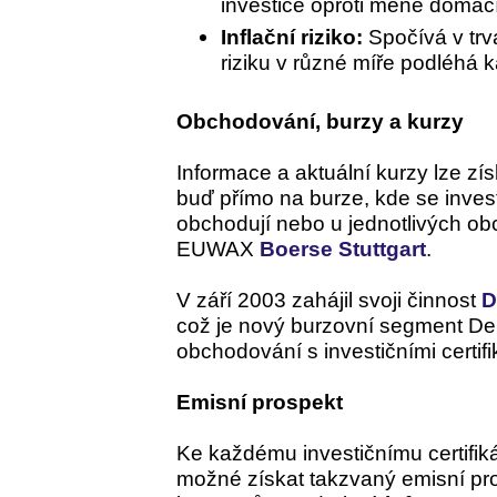
investice oproti měně domácí
Inflační riziko:
Spočívá v tr
riziku v různé míře podléhá k
Obchodování, burzy a kurzy
Informace a aktuální kurzy lze zí
buď přímo na burze, kde se investi
obchodují nebo u jednotlivých ob
EUWAX
Boerse Stuttgart
.
V září 2003 zahájil svoji činnost
D
což je nový burzovní segment D
obchodování s investičními certifi
Emisní prospekt
Ke každému investičnímu certifiká
možné získat takzvaný emisní pr