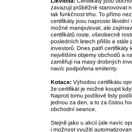
Likvidita:
Certifikáty jsou obch
zavazují průběžně stanovovat ná
tak funkčnost trhu. To přímo ne
certifikáty jsou naprosto likvid
možné manipulovat, ale zajímavý
certifikátů roste, všeobecně roste i
posledních letech přišlo a stále
investorů. Dnes patří certifikáty
největšími objemy obchodů a na
zaměřují na masy drobných invest
navíc podpořena emitenty.
Kotace:
Výhodou certifikátu opro
že certifikát je možné koupit k
Naproti tomu podílové listy pod
jednou za den, a to za čistou h
obchodní seance.
Stejně jako u akcií (ale navíc o
i možnost využití automatizova