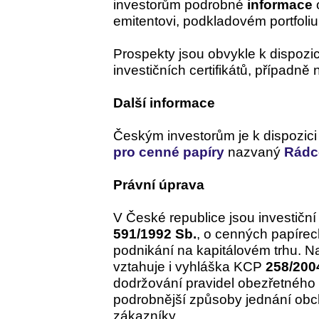
investorům podrobné
informace
emitentovi, podkladovém portfoliu 
Prospekty jsou obvykle k dispozi
investičních certifikátů, případn
Další informace
Českým investorům je k dispozici
pro cenné papíry
nazvaný
Rádc
Právní úprava
V České republice jsou investiční
591/1992 Sb.
, o cenných papíre
podnikání na kapitálovém trhu. Na
vztahuje i vyhláška KCP
258/200
dodržování pravidel obezřetného 
podrobnější způsoby jednání obc
zákazníky.