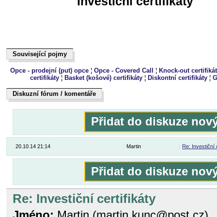
Investiční certifikáty
Související pojmy
Související pojmy
Opce - prodejní (put) opce
¦
Opce - Covered Call
¦
Knock-out certifiká
certifikáty
¦
Basket (košové) certifikáty
¦
Diskontní certifikáty
¦
G
Diskuzní fórum / komentáře
Dukiszín fmóur / kteoeřnám
Přidat do diskuze nov
20.10.14 21:14
Martin
Re: Investiční 
Přidat do diskuze nov
Re: Investiční certifikáty
Jméno:
Martin (martin.kunc@post.cz)