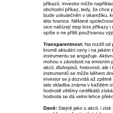
příkazů. Investor může napříkla
obchodní příkaz, tedy, že chce p
bude uskutečněn v okamžiku, kd
této hranice. Některé společnost
sice nabízejí stop loss příkazy i
spíše o ne příliš používanou výji
Transparentnost:
Na rozdíl od 
kromě aktuální ceny i na jakém 
instrumentu se angažuje. Aktiv
mohou v závislosti na emisním 
akcií, dluhopisů, hotovosti, ale i
instrumentů se může během dne,
investor se ji dozvídá až zpětně 
tato skladba známa v každém ok
hodnotě většiny certifikátů získá
hodnota se dá velmi lehce překo
Daně:
Stejně jako u akcií, i zisk