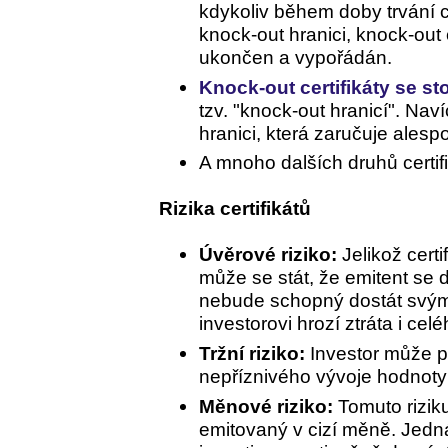
kdykoliv během doby trvání c
knock-out hranici, knock-out 
ukončen a vypořádán.
Knock-out certifikáty se st
tzv. "knock-out hranicí". Nav
hranici, která zaručuje ales
A mnoho dalších druhů certifi
Rizika certifikátů
Úvěrové riziko:
Jelikož certi
může se stát, že emitent se 
nebude schopný dostát svý
investorovi hrozí ztráta i ce
Tržní riziko:
Investor může při
nepříznivého vývoje hodnoty 
Měnové riziko:
Tomuto riziku
emitovaný v cizí měně. Jedn