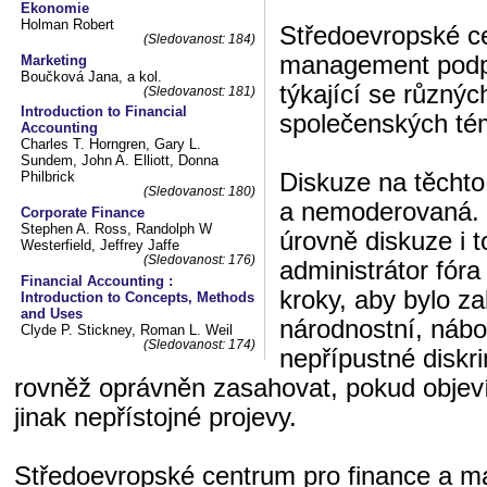
Ekonomie
Holman Robert
Středoevropské ce
(Sledovanost: 184)
management podpo
Marketing
Boučková Jana, a kol.
týkající se různý
(Sledovanost: 181)
Introduction to Financial
společenských té
Accounting
Charles T. Horngren, Gary L.
Sundem, John A. Elliott, Donna
Diskuze na těchto
Philbrick
(Sledovanost: 180)
a nemoderovaná. 
Corporate Finance
Stephen A. Ross, Randolph W
úrovně diskuze i t
Westerfield, Jeffrey Jaffe
(Sledovanost: 176)
administrátor fór
Financial Accounting :
kroky, aby bylo z
Introduction to Concepts, Methods
and Uses
národnostní, nábo
Clyde P. Stickney, Roman L. Weil
(Sledovanost: 174)
nepřípustné diskri
rovněž oprávněn zasahovat, pokud objeví
jinak nepřístojné projevy.
Středoevropské centrum pro finance a 