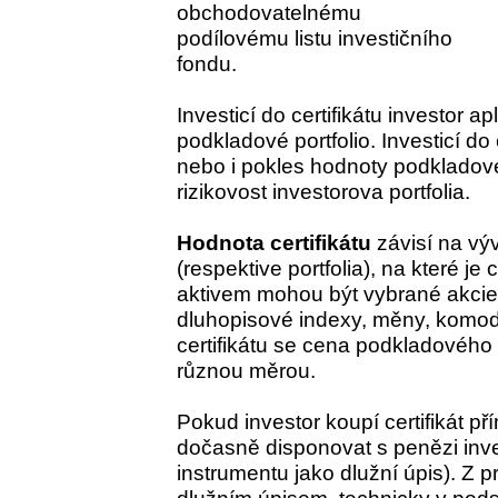
obchodovatelnému
podílovému listu investičního
fondu.
Investicí do certifikátu investor apl
podkladové portfolio. Investicí do 
nebo i pokles hodnoty podkladového 
rizikovost investorova portfolia.
Hodnota certifikátu
závisí na vý
(respektive portfolia), na které j
aktivem mohou být vybrané akcie,
dluhopisové indexy, měny, komodit
certifikátu se cena podkladového 
různou měrou.
Pokud investor koupí certifikát p
dočasně disponovat s penězi inve
instrumentu jako dlužní úpis). Z pr
dlužním úpisem, technicky v pod