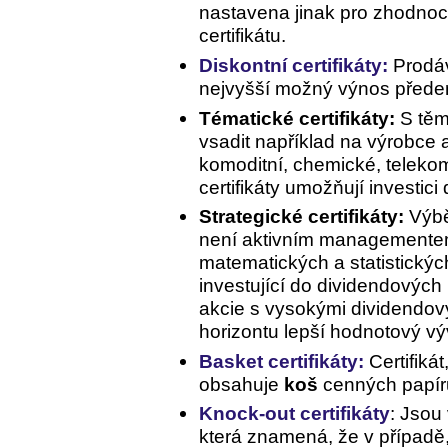
nastavena jinak pro zhodnoc
certifikátu.
Diskontní certifikáty:
Prodáva
nejvyšší možný výnos přede
Tématické certifikáty:
S těmi
vsadit například na výrobce 
komoditní, chemické, telekomu
certifikáty umožňují investici
Strategické certifikáty:
Výběr
není aktivním managementem 
matematických a statistických
investující do dividendových 
akcie s vysokými dividendo
horizontu lepší hodnotový výv
Basket certifikáty:
Certifikát
obsahuje
koš
cenných papír
Knock-out certifikáty
: Jsou
která znamená, že v případě