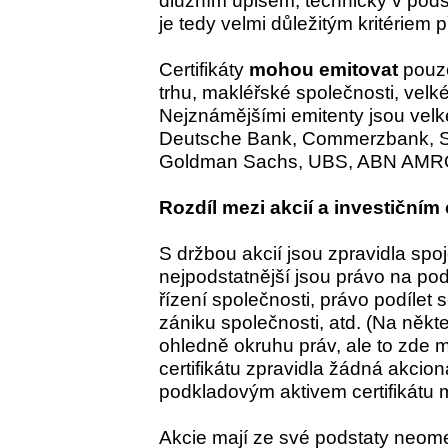
je tedy velmi důležitým kritériem př
Certifikáty
mohou emitovat
pouze
trhu, makléřské společnosti, velké 
Nejznámějšími emitenty jsou velk
Deutsche Bank, Commerzbank, Sa
Goldman Sachs, UBS, ABN AMRO
Rozdíl mezi akcií a investičním 
S držbou akcií jsou zpravidla spo
nejpodstatnější jsou právo na podí
řízení společnosti, právo podílet 
zániku společnosti, atd. (Na někt
ohledně okruhu práv, ale to zde 
certifikátu zpravidla žádná akcio
podkladovým aktivem certifikátu 
Akcie mají ze své podstaty neomez