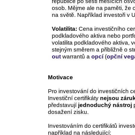
republice po šesti měsících osv
osob. Mějme ale na paměti, že 
na světě. Například investoři v
Volatilita:
Cena investičního certi
podkladového aktiva nebo portfol
volatilita podkladového aktiva, vo
stejným směrem a přibližně o st
out
warrantů a
opcí
(
opční veg
Motivace
Pro investování do investičních ce
Investiční certifikáty
nejsou záru
představují
jednoduchý nástroj
p
dosažení zisku.
Investováním do certifikátů inve
například na následující: