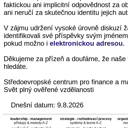
faktickou ani implicitní odpovědnost za o
ani neručí za skutečnou identitu jejich aut
V zájmu udržení vysoké úrovně diskuzí 
identifikovali své příspěvky svým jméne
pokud možno i
elektronickou adresou
.
Děkujeme za přízeň a doufáme, že naše 
hledáte.
Středoevropské centrum pro finance a 
Svět plný ověřené vzdělanosti
Dnešní datum:
9.8.2026
leadership - management
strategie - rozhodovací procesy
organi
přístupy & metody A-Z
systémy & teorie A-Z
mod