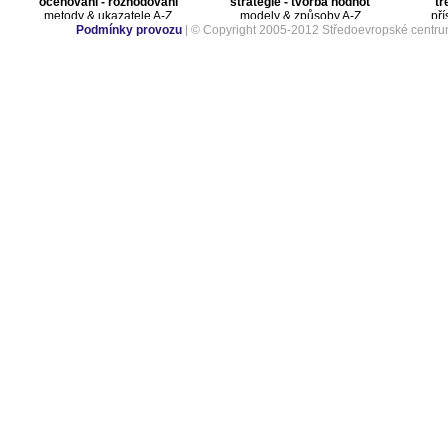
oceňování - rozhodování
strategie - tvorba hodnot
tr
metody & ukazatele A-Z
modely & způsoby A-Z
pří
Podmínky provozu
| © Copyright 2005-2012 Středoevropské centru