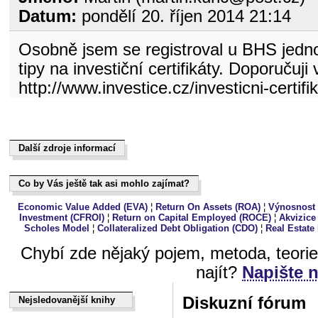
Datum:
pondělí 20. říjen 2014 21:14
Osobně jsem se registroval u BHS jedno
tipy na investiční certifikáty. Doporuču
http://www.investice.cz/investicni-certifi
Další zdroje informací
Další zdroje informací
Co by Vás ještě tak asi mohlo zajímat?
Co by Vás ještě tak asi mohlo zajímat?
Economic Value Added (EVA)
¦
Return On Assets (ROA)
¦
Výnosnost 
Investment (CFROI)
¦
Return on Capital Employed (ROCE)
¦
Akvizice
Scholes Model
¦
Collateralized Debt Obligation (CDO)
¦
Real Estate
Chybí zde nějaký pojem, metoda, teori
najít?
Napište 
Diskuzní fórum
Nejsledovanější knihy
Nejsledovanější knihy