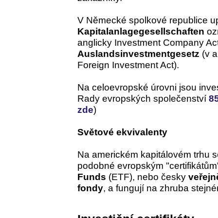
V Německé spolkové republice upr
Kapitalanlagegesellschaften
oz
anglicky Investment Company Act. 
Auslandsinvestmentgesetz
(v a
Foreign Investment Act).
Na celoevropské úrovni jsou inves
Rady evropských společenství
8
zde
)
Světové ekvivalenty
Na americkém kapitálovém trhu se
podobné evropským "certifikátům"
Funds
(ETF), nebo česky
veřejn
fondy
, a fungují na zhruba stejné