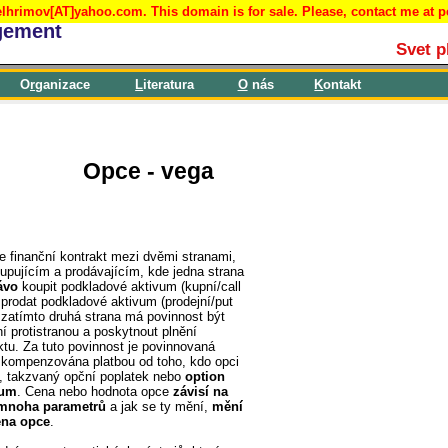
lhrimov[AT]yahoo.com. This domain is for sale. Please, contact me at 
gement
Svet p
O
r
ganizace
L
iteratura
O
nás
K
ontakt
Opce - vega
e finanční kontrakt mezi dvěmi stranami,
upujícím a prodávajícím, kde jedna strana
ávo
koupit podkladové aktivum (kupní/call
 prodat podkladové aktivum (prodejní/put
 zatímto druhá strana má povinnost být
í protistranou a poskytnout plnění
ktu. Za tuto povinnost je povinnovaná
 kompenzována platbou od toho, kdo opci
, takzvaný opční poplatek nebo
option
ium
. Cena nebo hodnota opce
závisí na
mnoha parametrů
a jak se ty mění,
mění
ena opce
.