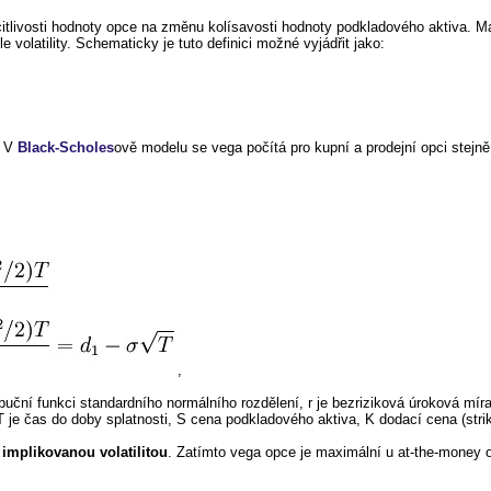
itlivosti hodnoty opce na změnu kolísavosti hodnoty podkladového aktiva. M
volatility. Schematicky je tuto definici možné vyjádřit jako:
. V
Black-Scholes
ově modelu se vega počítá pro kupní a prodejní opci stejně
,
ribuční funkci standardního normálního rozdělení, r je bezriziková úroková mí
 a T je čas do doby splatnosti, S cena podkladového aktiva, K dodací cena (strik
 implikovanou volatilitou
. Zatímto vega opce je maximální u at-the-money 
.