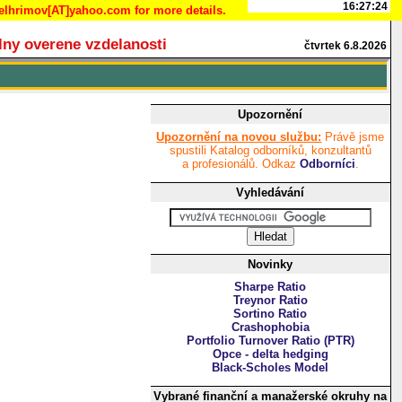
pelhrimov[AT]yahoo.com for more details.
lny overene vzdelanosti
čtvrtek 6.8.2026
Upozornění
Upozornění na novou službu:
Právě jsme
spustili Katalog odborníků, konzultantů
a profesionálů. Odkaz
Odborníci
.
Vyhledávání
Novinky
Sharpe Ratio
Treynor Ratio
Sortino Ratio
Crashophobia
Portfolio Turnover Ratio (PTR)
Opce - delta hedging
Black-Scholes Model
Vybrané finanční a manažerské okruhy na