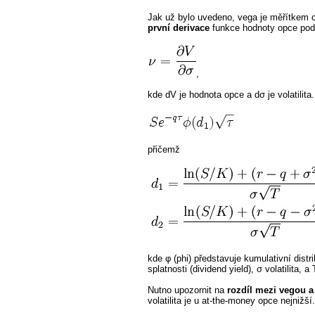
Jak už bylo uvedeno, vega je měřítkem c
první derivace
funkce hodnoty opce podle 
,
kde dV je hodnota opce a dσ je volatilita
přičemž
kde φ (phi) představuje kumulativní dist
splatnosti (dividend yield), σ volatilita,
Nutno upozornit na
rozdíl mezi vegou a
volatilita je u at-the-money opce nejnižší