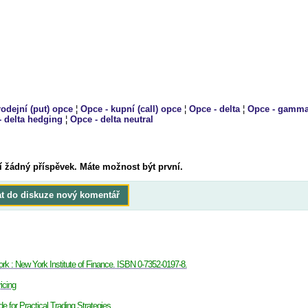
rodejní (put) opce
¦
Opce - kupní (call) opce
¦
Opce - delta
¦
Opce - gamm
- delta hedging
¦
Opce - delta neutral
í žádný příspěvek. Máte možnost být první.
at do diskuze nový komentář
ork : New York Institute of Finance. ISBN 0-7352-0197-8.
icing
de for Practical Trading Strategies