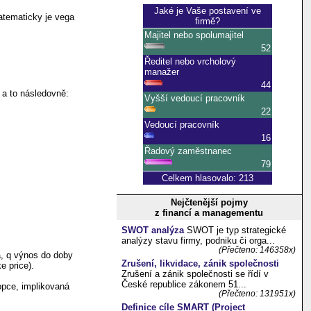
atematicky je vega
 a to následovně:
Nejčtenější pojmy
z financí a managementu
SWOT analýza
SWOT je typ strategické
analýzy stavu firmy, podniku či orga...
(Přečteno: 146358x)
ra, q výnos do doby
Zrušení, likvidace, zánik společnosti
e price).
Zrušení a zánik společnosti se řídí v
České republice zákonem 51...
opce, implikovaná
(Přečteno: 131951x)
Definice cíle SMART (Project