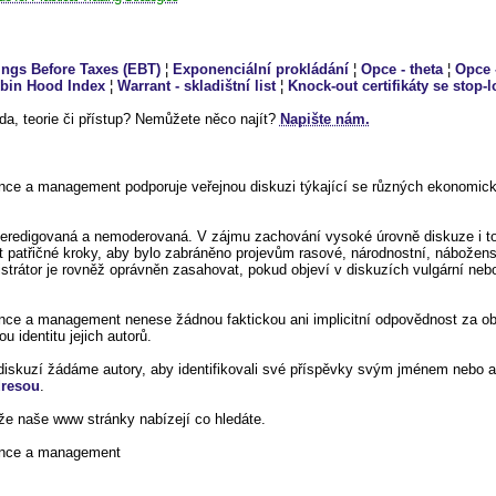
ings Before Taxes (EBT)
¦
Exponenciální prokládání
¦
Opce - theta
¦
Opce 
bin Hood Index
¦
Warrant - skladištní list
¦
Knock-out certifikáty se stop-
a, teorie či přístup? Nemůžete něco najít?
Napište nám.
ance a management podporuje veřejnou diskuzi týkající se různých ekonomic
neredigovaná a nemoderovaná. V zájmu zachování vysoké úrovně diskuze i to
at patřičné kroky, aby bylo zabráněno projevům rasové, národnostní, nábožen
strátor je rovněž oprávněn zasahovat, pokud objeví v diskuzích vulgární nebo
nce a management nenese žádnou faktickou ani implicitní odpovědnost za ob
u identitu jejich autorů.
iskuzí žádáme autory, aby identifikovali své příspěvky svým jménem nebo 
dresou
.
e naše www stránky nabízejí co hledáte.
nance a management