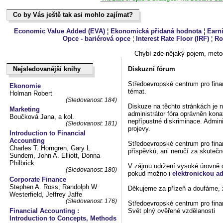
Co by Vás ještě tak asi mohlo zajímat?
Co by Vás ještě tak asi mohlo zajímat?
Economic Value Added (EVA)
¦
Ekonomická přidaná hodnota
¦
Earn
Opce - bariérová opce
¦
Interest Rate Floor (IRF)
¦
Ro
Chybí zde nějaký pojem, metod
Diskuzní fórum
Nejsledovanější knihy
Nejsledovanější knihy
Středoevropské centrum pro fin
Ekonomie
témat.
Holman Robert
(Sledovanost: 184)
Diskuze na těchto stránkách je 
Marketing
administrátor fóra oprávněn kon
Boučková Jana, a kol.
nepřípustné diskriminace. Admini
(Sledovanost: 181)
projevy.
Introduction to Financial
Accounting
Středoevropské centrum pro fina
Charles T. Horngren, Gary L.
příspěvků, ani neručí za skutečno
Sundem, John A. Elliott, Donna
Philbrick
V zájmu udržení vysoké úrovně d
(Sledovanost: 180)
pokud možno i
elektronickou a
Corporate Finance
Stephen A. Ross, Randolph W
Děkujeme za přízeň a doufáme, ž
Westerfield, Jeffrey Jaffe
(Sledovanost: 176)
Středoevropské centrum pro fi
Financial Accounting :
Svět plný ověřené vzdělanosti
Introduction to Concepts, Methods