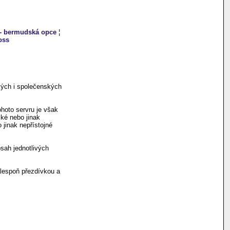
- bermudská opce
¦
loss
kých i společenských
hoto servru je však
ské nebo jinak
 jinak nepřístojné
sah jednotlivých
alespoň přezdívkou a