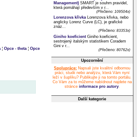
Management)
SMART je souhrn pravidel,
která pomáhají především v r...
(Přečteno: 109504x)
Lorenzova křivka
Lorenzova křivka, nebo
anglicky Lorenz Curve (LC), je grafické
znáz...
(Přečteno: 83353x)
Giniho koeficient
Giniho koeficient,
sestrojený italským statistikem Coradem
Gini v r...
a
¦
Opce - theta
¦
Opce
(Přečteno: 80762x)
Upozornění
Spolupráce:
Napsali jste kvalitní odbornou
práci, studii nebo analýzu, která Vám nyní
leží v šuplíku? Publikujte ji na tomto portálu.
Co Vám za to můžeme nabídnout najdete na
stránce
informace pro autory
.
Další kategorie