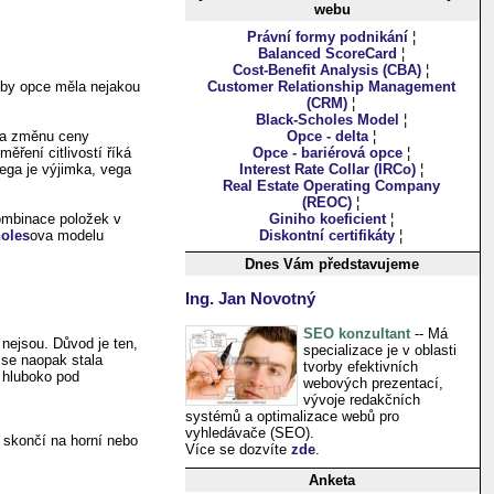
webu
Právní formy podnikání
¦
Balanced ScoreCard
¦
Cost-Benefit Analysis (CBA)
¦
 by opce měla nejakou
Customer Relationship Management
(CRM)
¦
Black-Scholes Model
¦
e na změnu ceny
Opce - delta
¦
ěření citlivostí říká
Opce - bariérová opce
¦
Vega je výjimka, vega
Interest Rate Collar (IRCo)
¦
Real Estate Operating Company
(REOC)
¦
ombinace položek v
Giniho koeficient
¦
holes
ova modelu
Diskontní certifikáty
¦
Dnes Vám představujeme
Ing. Jan Novotný
SEO konzultant
-- Má
nejsou. Důvod je ten,
specializace je v oblasti
 se naopak stala
tvorby efektivních
a hluboko pod
webových prezentací,
vývoje redakčních
systémů a optimalizace webů pro
vyhledávače (SEO).
 skončí na horní nebo
Více se dozvíte
zde
.
Anketa