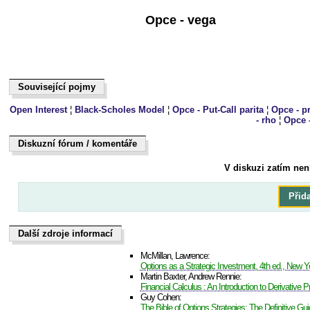
Opce - vega
Související pojmy
Související pojmy
Open Interest
¦
Black-Scholes Model
¦
Opce - Put-Call parita
¦
Opce - p
- rho
¦
Opce 
Diskuzní fórum / komentáře
Dukiszín fmóur / kteoeřnám
V diskuzi zatím nen
Přid
Další zdroje informací
Další zdroje informací
McMillan, Lawrence:
Options as a Strategic Investment, 4th ed., New Y
Martin Baxter, Andrew Rennie:
Financial Calculus : An Introduction to Derivative Pr
Guy Cohen:
The Bible of Options Strategies: The Definitive Gui