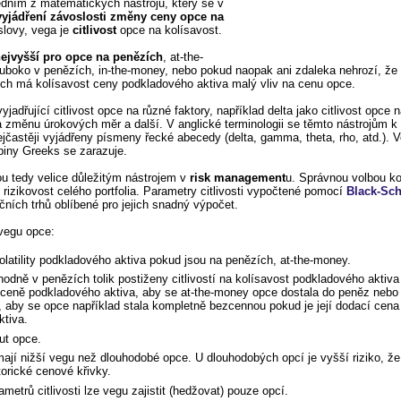
edním z matematických nástrojů, který se v
vyjádření závoslosti změny ceny opce na
slovy, vega je
citlivost
opce na kolísavost.
ejvyšší pro opce na penězích
, at-the-
luboko v penězích, in-the-money, nebo pokud naopak ani zdaleka nehrozí, že
ech má kolísavost ceny podkladového aktiva malý vliv na cenu opce.
vyjadřující citlivost opce na různé faktory, například delta jako citlivost opc
a změnu úrokových měr a další. V anglické terminologii se těmto nástrojům k m
nejčastěji vyjádřeny písmeny řecké abecedy (delta, gamma, theta, rho, atd.). 
piny Greeks se zarazuje.
sou tedy velice důležitým nástrojem v
risk management
u. Správnou volbou k
 i rizikovost celého portfolia. Parametry citlivosti vypočtené pomocí
Black-Sc
čních trhů oblíbené pro jejich snadný výpočet.
vegu opce:
olatility podkladového aktiva pokud jsou na penězích, at-the-money.
ně v penězích tolik postiženy citlivostí na kolísavost podkladového aktiva 
 ceně podkladového aktiva, aby se at-the-money opce dostala do peněz nebo
, aby se opce například stala kompletně bezcennou pokud je její dodací cen
tiva.
ut opce.
ají nižší vegu než dlouhodobé opce. U dlouhodobých opcí je vyšší riziko, že
torické cenové křivky.
ametrů citlivosti lze vegu zajistit (hedžovat) pouze opcí.