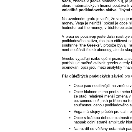
Vega
, značka
ν
(řecké písmeno nu), je j
oboru matematických financí používá k
volatilitě podkladového aktiva
. Jinými 
Na uvedeném grafu je vidět, že vega je
n
money. Vega je nejnižší pokud je opce h
hodnotu, out-the-money; v těchto oblast
V praxi se používají ještě další nástroje 
podkladového aktiva, rho jako citlivost n
souhrnně "
the Greeks
", protože bývají 
není součástí řecké abecedy, ale do sku
Greeks vyjadřují riziko opční pozice a j
portfoliu je možné ovlivnit greeks a tedy
oceňování opcí jsou mezi analytiky finan
Pár důležitých praktických závěrů
pro 
Opce jsou necitlivější na změnu v
Opce hluboce mimo peníze nebo hod
že stačí relativně menší změna v
bezcennou než jaká je třeba na to
současnou cenou podkladového ak
Vega má stejný průběh pro call i p
Opce s krátkou dobou splatnosti m
naopak dolní straně amplitudy his
Na rozdíl od většiny ostatních par