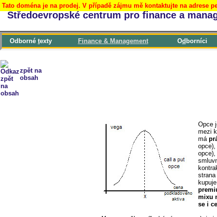
Tato doména je na prodej. V případě zájmu mě kontaktujte na adrese pe
Středoevropské centrum pro finance a mana
Odborné
t
exty
F
inance & Management
O
d
borníci
zpět na
obsah
Opce j
mezi k
má
pr
opce),
opce),
smluvn
kontra
strana
kupuje
prem
mixu 
se i c