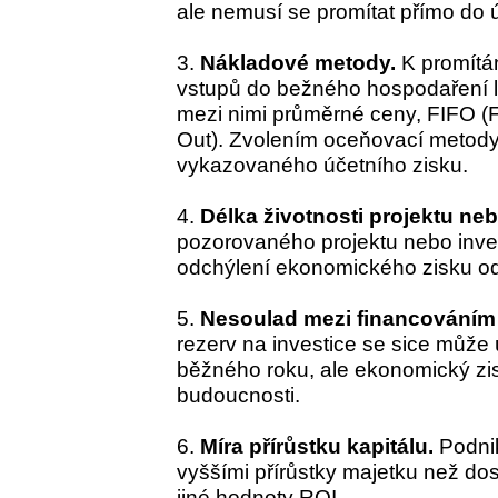
ale nemusí se promítat přímo do 
3.
Nákladové metody.
K promítán
vstupů do bežného hospodaření l
mezi nimi průměrné ceny, FIFO (Firs
Out). Zvolením oceňovací metody 
vykazovaného účetního zisku.
4.
Délka životnosti projektu neb
pozorovaného projektu nebo inves
odchýlení ekonomického zisku od
5.
Nesoulad mezi financováním i
rezerv na investice se sice může
běžného roku, ale ekonomický zis
budoucnosti.
6.
Míra přírůstku kapitálu.
Podnik
vyššími přírůstky majetku než dos
jiné hodnoty ROI.