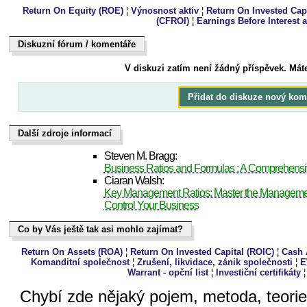
Return On Equity (ROE)
¦
Výnosnost aktiv
¦
Return On Invested Capi
(CFROI)
¦
Earnings Before Interest 
Diskuzní fórum / komentáře
Dukiszín fmóur / kteoeřnám
V diskuzi zatím není žádný příspěvek. Mát
Přidat do diskuze nový kom
Další zdroje informací
Další zdroje informací
Steven M. Bragg:
Business Ratios and Formulas : A Comprehens
Ciaran Walsh:
Key Management Ratios: Master the Management
Control Your Business
Co by Vás ještě tak asi mohlo zajímat?
Co by Vás ještě tak asi mohlo zajímat?
Return On Assets (ROA)
¦
Return On Invested Capital (ROIC)
¦
Cash 
Komanditní společnost
¦
Zrušení, likvidace, zánik společnosti
¦
E
Warrant - opční list
¦
Investiční certifikáty
Chybí zde nějaký pojem, metoda, teori