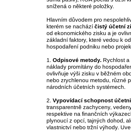
snížená o některé položky.
Hlavním důvodem pro nespolehlivo
kterém se nachází
čistý účetní z
od ekonomického zisku a je ovliv
základní faktory, které vedou k 
hospodaření podniku nebo projek
1.
Odpisové metody.
Rychlost a 
náklady promítány do hospodaře
ovlivňuje výši zisku v běžném obdo
nebo zrychlenou metodu, různé p
národních účetních systémech.
2.
Vypovídací schopnost účetnic
transparentně zachyceny, vedeny
respektive na finančních výkaze
plynoucí z opcí, tajných dohod, al
vlastnictví nebo tržní výhody. Uve