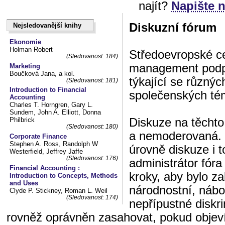
najít?
Napište 
Diskuzní fórum
Nejsledovanější knihy
Nejsledovanější knihy
Ekonomie
Holman Robert
Středoevropské ce
(Sledovanost: 184)
management podpo
Marketing
Boučková Jana, a kol.
týkající se různý
(Sledovanost: 181)
Introduction to Financial
společenských té
Accounting
Charles T. Horngren, Gary L.
Sundem, John A. Elliott, Donna
Diskuze na těchto
Philbrick
(Sledovanost: 180)
a nemoderovaná. 
Corporate Finance
Stephen A. Ross, Randolph W
úrovně diskuze i t
Westerfield, Jeffrey Jaffe
(Sledovanost: 176)
administrátor fór
Financial Accounting :
kroky, aby bylo z
Introduction to Concepts, Methods
and Uses
národnostní, nábo
Clyde P. Stickney, Roman L. Weil
(Sledovanost: 174)
nepřípustné diskri
rovněž oprávněn zasahovat, pokud objeví