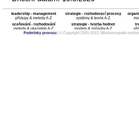
leadership - management
strategie - rozhodovací procesy
organi
přístupy & metody A-Z
systémy & teorie A-Z
mod
oceňování - rozhodování
strategie - tvorba hodnot
tr
metody & ukazatele A-Z
modely & způsoby A-Z
pří
Podmínky provozu
| © Copyright 2005-2012 Středoevropské centru