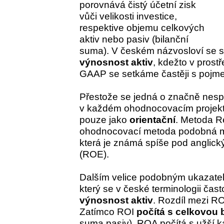
porovnává čistý účetní zisk
vůči velikosti investice,
respektive objemu celkových
aktiv nebo pasiv (bilanční
suma). V českém názvosloví se s
výnosnost aktiv
, kdežto v prost
GAAP se setkáme častěji s poj
Přestože se jedná o značně nespo
v každém ohodnocovacím projekt
pouze jako
orientační
. Metoda R
ohodnocovací metoda podobná me
která je známá spíše pod anglic
(ROE).
Dalším velice podobným ukazatel
který se v české terminologii čast
výnosnost aktiv
. Rozdíl mezi RO
Zatímco ROI
počítá s celkovou 
suma pasiv), ROA počítá s užší ka