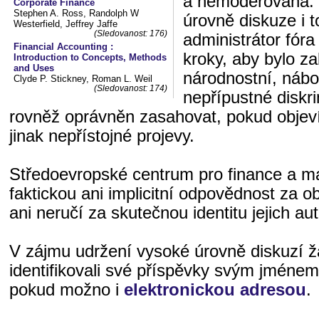
a nemoderovaná. 
Corporate Finance
Stephen A. Ross, Randolph W
úrovně diskuze i t
Westerfield, Jeffrey Jaffe
(Sledovanost: 176)
administrátor fór
Financial Accounting :
kroky, aby bylo z
Introduction to Concepts, Methods
and Uses
národnostní, nábo
Clyde P. Stickney, Roman L. Weil
(Sledovanost: 174)
nepřípustné diskri
rovněž oprávněn zasahovat, pokud objeví
jinak nepřístojné projevy.
Středoevropské centrum pro finance a 
faktickou ani implicitní odpovědnost za o
ani neručí za skutečnou identitu jejich aut
V zájmu udržení vysoké úrovně diskuzí 
identifikovali své příspěvky svým jméne
pokud možno i
elektronickou adresou
.