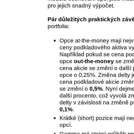
pro jejich snadný výpočet.
Pár důležitých praktických záv
portfolia:
Opce at-the-money mají nej
ceny podkladového aktiva v
Například pokud se cena po
opce
out-the-money
se změ
cena akcie se změní o další
opce o 0,25%. Změna delty 
cena podkladové akcie změ
se změní o
0,5%
. Nyní dejm
další procento, což vyvolá
delty v závislosti na změně 
0,1%
.
Krátké (short) pozice mají ne
opcí.
Gamma má stejný průběh pro 