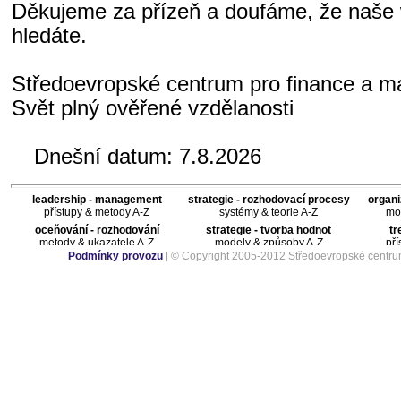
Děkujeme za přízeň a doufáme, že naše 
hledáte.
Středoevropské centrum pro finance a 
Svět plný ověřené vzdělanosti
Dnešní datum:
7.8.2026
leadership - management
strategie - rozhodovací procesy
organi
přístupy & metody A-Z
systémy & teorie A-Z
mod
oceňování - rozhodování
strategie - tvorba hodnot
tr
metody & ukazatele A-Z
modely & způsoby A-Z
pří
Podmínky provozu
| © Copyright 2005-2012 Středoevropské centru