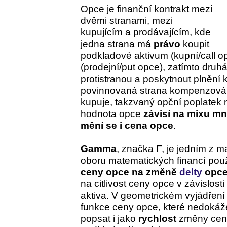
Opce je finanční kontrakt mezi
dvěmi stranami, mezi
kupujícím a prodávajícím, kde
jedna strana má
právo
koupit
podkladové aktivum (kupní/call o
(prodejní/put opce), zatímto druh
protistranou a poskytnout plnění k
povinnovaná strana kompenzován
kupuje, takzvaný opční poplatek
hodnota opce
závisí na mixu m
mění se i cena opce
.
Gamma
, značka
Γ
, je jedním z m
oboru matematických financí pou
ceny opce na změně
delty
opc
na citlivost ceny opce v závislo
aktiva. V geometrickém vyjádření
funkce ceny opce, které nedokáže
popsat i jako
rychlost
změny ceny 