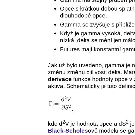
Opce s krátkou dobou splatn
dlouhodobé opce.
Gamma se zvyšuje s přiblíže
Když je gamma vysoká, delt
nízká, delta se mění jen málo
Futures mají konstantní gam
Jak už bylo uvedeno, gamma je mě
změnu změnu citlivosti delta. M
derivace
funkce hodnoty opce v 
aktiva. Schematicky je tuto definic
,
2
2
kde d
V je hodnota opce a dS
je
Black-Scholes
ově modelu se ga