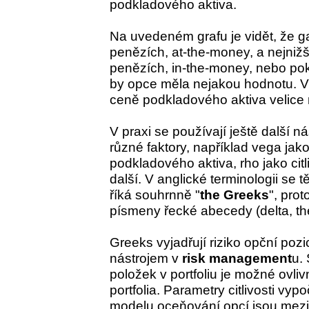
podkladového aktiva.
Na uvedeném grafu je vidět, že g
penězích, at-the-money, a nejniž
penězích, in-the-money, nebo po
by opce měla nejakou hodnotu. V
ceně podkladového aktiva velice 
V praxi se používají ještě další nás
různé faktory, například vega jako 
podkladového aktiva, rho jako ci
další. V anglické terminologii se t
říká souhrnně "
the Greeks
", prot
písmeny řecké abecedy (delta, thet
Greeks vyjadřují riziko opční pozi
nástrojem v
risk management
u.
položek v portfoliu je možné ovlivn
portfolia. Parametry citlivosti vy
modelu oceňování opcí jsou mezi 