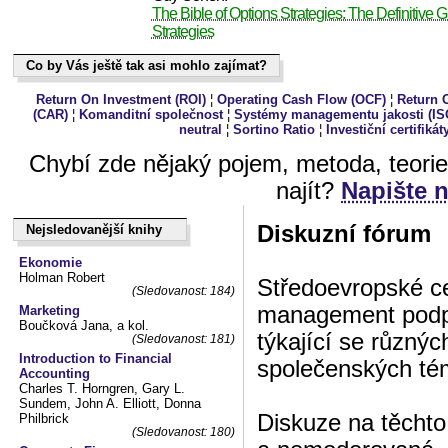
The Bible of Options Strategies: The Definitive G
Strategies
Co by Vás ještě tak asi mohlo zajímat?
Co by Vás ještě tak asi mohlo zajímat?
Return On Investment (ROI)
¦
Operating Cash Flow (OCF)
¦
Return O
(CAR)
¦
Komanditní společnost
¦
Systémy managementu jakosti (IS
neutral
¦
Sortino Ratio
¦
Investiční certifikát
Chybí zde nějaký pojem, metoda, teori
najít?
Napište 
Diskuzní fórum
Nejsledovanější knihy
Nejsledovanější knihy
Ekonomie
Holman Robert
Středoevropské ce
(Sledovanost: 184)
management podpo
Marketing
Boučková Jana, a kol.
týkající se různý
(Sledovanost: 181)
Introduction to Financial
společenských té
Accounting
Charles T. Horngren, Gary L.
Sundem, John A. Elliott, Donna
Diskuze na těchto
Philbrick
(Sledovanost: 180)