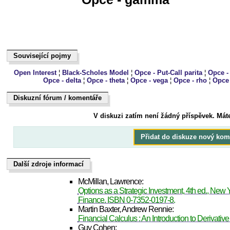
Související pojmy
Související pojmy
Open Interest
¦
Black-Scholes Model
¦
Opce - Put-Call parita
¦
Opce -
Opce - delta
¦
Opce - theta
¦
Opce - vega
¦
Opce - rho
¦
Opce 
Diskuzní fórum / komentáře
Dukiszín fmóur / kteoeřnám
V diskuzi zatím není žádný příspěvek. Mát
Přidat do diskuze nový kom
Další zdroje informací
Další zdroje informací
McMillan, Lawrence:
Options as a Strategic Investment, 4th ed., New Y
Finance. ISBN 0-7352-0197-8.
Martin Baxter, Andrew Rennie:
Financial Calculus : An Introduction to Derivative
Guy Cohen: