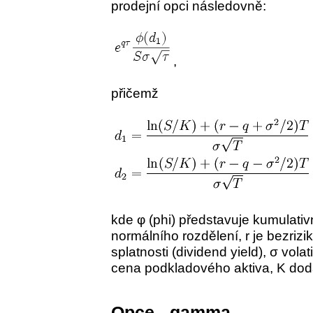
prodejní opci následovně:
,
přičemž
kde φ (phi) představuje kumulativn
normálního rozdělení, r je bezriz
splatnosti (dividend yield), σ volat
cena podkladového aktiva, K dodac
Opce - gamma