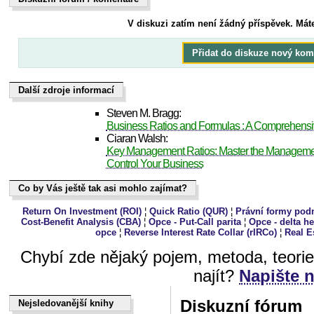
Dukiszín fmóur / kteoeřnám
V diskuzi zatím není žádný příspěvek. Mát
Přidat do diskuze nový kom
Další zdroje informací
Další zdroje informací
Steven M. Bragg:
Business Ratios and Formulas : A Comprehens
Ciaran Walsh:
Key Management Ratios: Master the Management
Control Your Business
Co by Vás ještě tak asi mohlo zajímat?
Co by Vás ještě tak asi mohlo zajímat?
Return On Investment (ROI)
¦
Quick Ratio (QUR)
¦
Právní formy pod
Cost-Benefit Analysis (CBA)
¦
Opce - Put-Call parita
¦
Opce - delta h
opce
¦
Reverse Interest Rate Collar (rIRCo)
¦
Real E
Chybí zde nějaký pojem, metoda, teori
najít?
Napište 
Diskuzní fórum
Nejsledovanější knihy
Nejsledovanější knihy