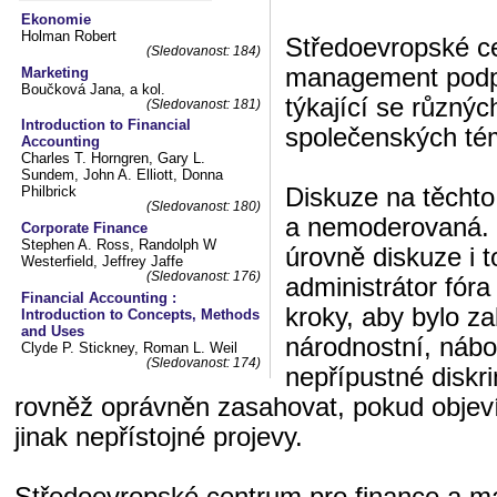
Ekonomie
Holman Robert
Středoevropské ce
(Sledovanost: 184)
management podpo
Marketing
Boučková Jana, a kol.
týkající se různý
(Sledovanost: 181)
Introduction to Financial
společenských té
Accounting
Charles T. Horngren, Gary L.
Sundem, John A. Elliott, Donna
Diskuze na těchto
Philbrick
(Sledovanost: 180)
a nemoderovaná. 
Corporate Finance
Stephen A. Ross, Randolph W
úrovně diskuze i t
Westerfield, Jeffrey Jaffe
(Sledovanost: 176)
administrátor fór
Financial Accounting :
kroky, aby bylo z
Introduction to Concepts, Methods
and Uses
národnostní, nábo
Clyde P. Stickney, Roman L. Weil
(Sledovanost: 174)
nepřípustné diskri
rovněž oprávněn zasahovat, pokud objeví
jinak nepřístojné projevy.
Středoevropské centrum pro finance a 