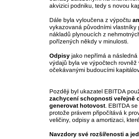
akvizici podniku, tedy s novou kap
Dále byla vyloučena z výpočtu
am
vykazovaná původními vlastníky
nákladů plynoucích z nehmotných 
pořízených někdy v minulosti.
Odpisy
jako nepřímá a následná 
výdajů byla ve výpočtech rovněž
očekávanými budoucími kapitálov
Později byl ukazatel EBITDA použ
zachycení schopnosti veřejně 
generovat hotovost
. EBITDA se 
protože právem připočítává k pro
veličiny, odpisy a amortizaci, kter
Navzdory své rozšířenosti a je