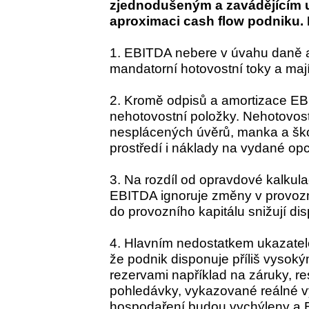
zjednodušeným a zavádějícím u
aproximaci cash flow podniku.
1. EBITDA nebere v úvahu daně a
mandatorní hotovostní toky a mají
2. Kromě odpisů a amortizace EB
nehotovostní položky. Nehotovost
nesplácených úvěrů, manka a šk
prostředí i náklady na vydané op
3. Na rozdíl od opravdové kalkula
EBITDA ignoruje změny v provozn
do provozního kapitálu snižují dis
4. Hlavním nedostatkem ukazatel
že podnik disponuje příliš vyso
rezervami například na záruky, re
pohledávky, vykazované reálné 
hospodaření budou vychýleny a 