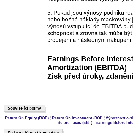
5. Pokud jsou výnosy podniku re
nebo bežné náklady maskovány ja
výnosů vstupující do EBITDA bud
schopnost a zrovna tak může být
prodejem a následným nákupem vl
Earnings Before Interest
Amortization (EBITDA)
Zisk před úroky, zdaněn
Související pojmy
Související pojmy
Return On Equity (ROE)
¦
Return On Investment (ROI)
¦
Výnosnost akti
Before Taxes (EBT)
¦
Earnings Before Inte
Diskuzní fórum / komentáře