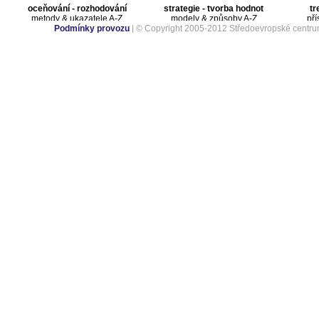
oceňování - rozhodování
strategie - tvorba hodnot
tr
metody & ukazatele A-Z
modely & způsoby A-Z
pří
Podmínky provozu
| © Copyright 2005-2012 Středoevropské centru