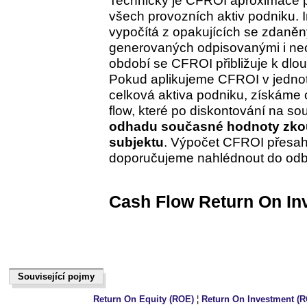
všech provozních aktiv podniku. 
vypočítá z opakujících se zdaněn
generovaných odpisovanými i ne
období se CFROI přibližuje k dlo
Pokud aplikujeme CFROI v jedno
celková aktiva podniku, získáme
flow, které po diskontování na 
odhadu současné hodnoty zk
subjektu
. Výpočet CFROI přesahu
doporučujeme nahlédnout do odbor
Cash Flow Return On In
Související pojmy
Související pojmy
Return On Equity (ROE)
¦
Return On Investment (R