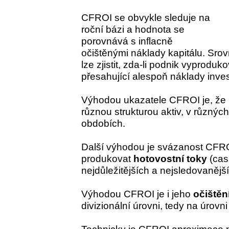
CFROI se obvykle sleduje na
roční bázi a hodnota se
porovnává s inflacně
očištěnými náklady kapitálu. Sro
lze zjistit, zda-li podnik vyprodu
přesahující alespoň náklady inve
Výhodou ukazatele CFROI je, že 
různou strukturou aktiv, v různýc
obdobích.
Další výhodou je svázanost CFRO
produkovat
hotovostní toky
(cas
nejdůležitějších a nejsledovanějš
Výhodou CFROI je i jeho
očištění
divizionální úrovni, tedy na úrovn
Technicky je CFROI aproximace 