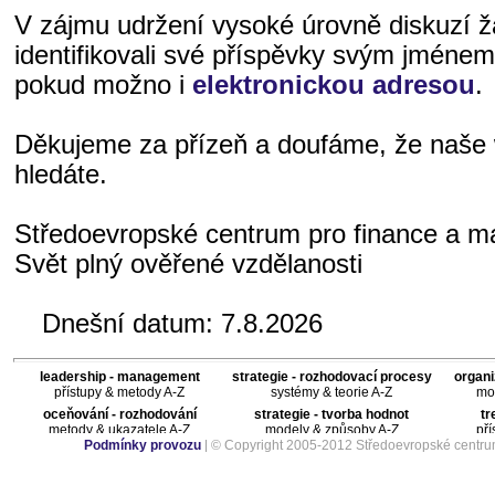
V zájmu udržení vysoké úrovně diskuzí 
identifikovali své příspěvky svým jméne
pokud možno i
elektronickou adresou
.
Děkujeme za přízeň a doufáme, že naše 
hledáte.
Středoevropské centrum pro finance a 
Svět plný ověřené vzdělanosti
Dnešní datum:
7.8.2026
leadership - management
strategie - rozhodovací procesy
organi
přístupy & metody A-Z
systémy & teorie A-Z
mod
oceňování - rozhodování
strategie - tvorba hodnot
tr
metody & ukazatele A-Z
modely & způsoby A-Z
pří
Podmínky provozu
| © Copyright 2005-2012 Středoevropské centru