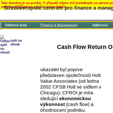
Tato doména je na prodej. V případě zájmu mě kontaktujte na adrese pe
pelhrimov[AT]yahoo.com for more details.
Středoevropské centrum pro finance a mana
Odborné
t
exty
F
inance & Management
O
d
borníci
zpět na
obsah
Cash Flow Return O
ukazatel byl poprve
představen společností Holt
Value Associates (od ledna
2002 CFSB Holt se sídlem v
Chicagu). CFROI je míra
sledující
ekonomickou
výkonnost
(cash flow) a
ohodnocení podniku.