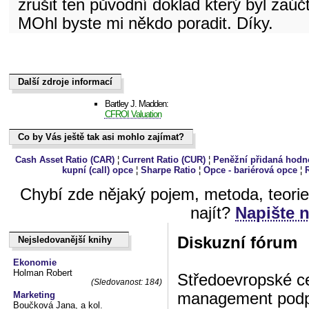
zrušit ten původní doklad který byl zaú
MOhl byste mi někdo poradit. Díky.
Další zdroje informací
Další zdroje informací
Bartley J. Madden:
CFROI Valuation
Co by Vás ještě tak asi mohlo zajímat?
Co by Vás ještě tak asi mohlo zajímat?
Cash Asset Ratio (CAR)
¦
Current Ratio (CUR)
¦
Peněžní přidaná hodn
kupní (call) opce
¦
Sharpe Ratio
¦
Opce - bariérová opce
¦
Chybí zde nějaký pojem, metoda, teori
najít?
Napište 
Diskuzní fórum
Nejsledovanější knihy
Nejsledovanější knihy
Ekonomie
Holman Robert
Středoevropské ce
(Sledovanost: 184)
management podpo
Marketing
Boučková Jana, a kol.