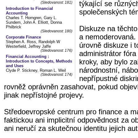
týkající se různý
(Sledovanost: 181)
Introduction to Financial
společenských té
Accounting
Charles T. Horngren, Gary L.
Sundem, John A. Elliott, Donna
Diskuze na těchto
Philbrick
(Sledovanost: 180)
a nemoderovaná. 
Corporate Finance
Stephen A. Ross, Randolph W
úrovně diskuze i t
Westerfield, Jeffrey Jaffe
(Sledovanost: 176)
administrátor fór
Financial Accounting :
kroky, aby bylo z
Introduction to Concepts, Methods
and Uses
národnostní, nábo
Clyde P. Stickney, Roman L. Weil
(Sledovanost: 174)
nepřípustné diskri
rovněž oprávněn zasahovat, pokud objeví
jinak nepřístojné projevy.
Středoevropské centrum pro finance a 
faktickou ani implicitní odpovědnost za o
ani neručí za skutečnou identitu jejich aut