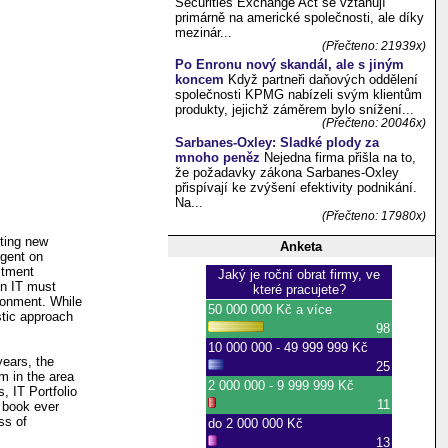
Securities Exchange Act se vztahují
primárně na americké společnosti, ale díky
mezinár...
(Přečteno: 21939x)
Po Enronu nový skandál, ale s jiným
koncem
Když partneři daňových oddělení
společnosti KPMG nabízeli svým klientům
produkty, jejichž záměrem bylo snížení...
(Přečteno: 20046x)
Sarbanes-Oxley: Sladké plody za
mnoho peněz
Nejedna firma přišla na to,
že požadavky zákona Sarbanes-Oxley
přispívají ke zvýšení efektivity podnikání.
Na...
(Přečteno: 17980x)
nting new
Anketa
ngent on
stment
in IT must
ronment. While
istic approach
years, the
m in the area
 IT Portfolio
 book ever
ss of