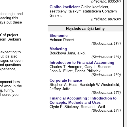
(Přečteno: 83353x)
Giniho koeficient
Giniho koeficient,
sestrojený italským statistikem Coradem
done right and
Gini v r...
eading this
(Přečteno: 80763x)
ways put these
Nejsledovanější knihy
' of project
Ekonomie
from Berkun's
Holman Robert
(Sledovanost: 184)
Marketing
 expecting to
Boučková Jana, a kol.
t it's also
(Sledovanost: 181)
nager, or even
Introduction to Financial Accounting
and questions
Charles T. Horngren, Gary L. Sundem,
xperience,
John A. Elliott, Donna Philbrick
(Sledovanost: 180)
Corporate Finance
elopment how
Stephen A. Ross, Randolph W Westerfield,
of work in the
Jeffrey Jaffe
g, funny,
(Sledovanost: 176)
ll serve you
Financial Accounting : Introduction to
Concepts, Methods and Uses
Clyde P. Stickney, Roman L. Weil
(Sledovanost: 174)