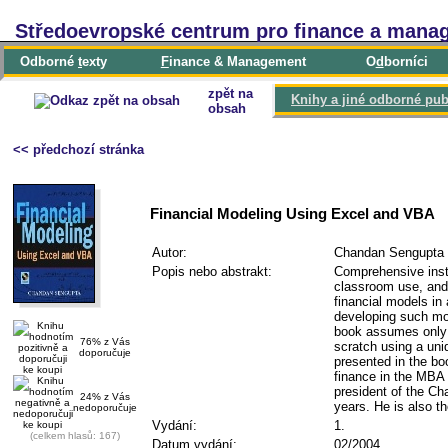
Středoevropské centrum pro finance a mana
Odborné
t
exty
F
inance & Management
O
d
borníci
zpět na
Knihy a jiné odborné pub
obsah
<< předchozí stránka
Financial Modeling Using Excel and VBA
Autor:
Chandan Sengupta
Popis nebo abstrakt:
Comprehensive instr
classroom use, and 
financial models in
developing such mod
book assumes only 
76% z Vás
scratch using a uni
doporučuje
presented in the bo
finance in the MBA
president of the Ch
24% z Vás
years. He is also 
nedoporučuje
Vydání:
1.
(celkem hlasů: 167)
Datum vydání:
02/2004