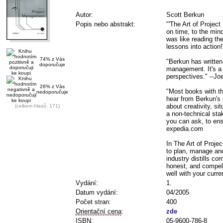
Autor:
Scott Berkun
Popis nebo abstrakt:
"'The Art of Projec
on time, to the min
was like reading th
lessons into action
74% z Vás
"Berkun has written 
doporučuje
management. It's a 
perspectives." --Jo
26% z Vás
"Most books with th
nedoporučuje
hear from Berkun's b
about creativity, s
(celkem hlasů: 171)
a non-technical sta
you can ask, to ens
expedia.com
In The Art of Proje
to plan, manage and
industry distills co
honest, and compell
well with your curre
Vydání:
1.
Datum vydání:
04/2005
Počet stran:
400
Orientační cena
:
zde
ISBN
:
05-9600-786-8