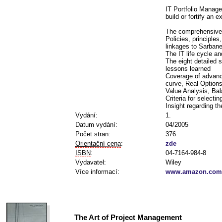
IT Portfolio Manage
build or fortify an e
The comprehensive f
Policies, principle
linkages to Sarban
The IT life cycle an
The eight detailed s
lessons learned
Coverage of advance
curve, Real Options
Value Analysis, Ba
Criteria for selecti
Insight regarding t
Vydání:
1.
Datum vydání:
04/2005
Počet stran:
376
Orientační cena
:
zde
ISBN
:
04-7164-984-8
Vydavatel:
Wiley
Více informací:
www.amazon.com/
The Art of Project Management