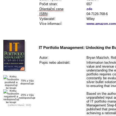
Počet stran:
657
Orientační cena
:
zde
ISBN
:
04-7126-768-6
Vydavatel:
Wiley
Více informací:
www.amazon.com/
IT Portfolio Management: Unlocking the B
Autor:
Bryan Maizlish, Rob
Popis nebo abstrakt:
Information technolo
value and revenue o
understanding the e
portfolio requires 
constantly be evalu
75% z Vás
silver bullet soluti
doporučuje
to ensuring that in
Based on the author
25% z Vás
unparalleled input 
nedoporučuje
of IT portfolio ma
Management Step-By-
(celkem hlasů: 163)
published that pres
achieving a rational