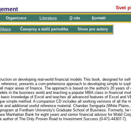
Svet p
gement
O
r
ganizace
L
iteratura
O
nás
K
ontakt
likace
Časopisy a další periodika
Slovo pro autory
uction on developing real-world financial models This book, designed for self
reference, presents a com-prehensive approach to developing simple to soph
 all major areas of finance. The approach is based on the author's 20 years of
els in the business world and teaching a popular MBA class in financial mod
basic knowledge of Excel and teaches all advanced features of Excel and V
que simple method. A companion CD includes all working versions of all the 
ok and additional useful reference material. Chandan Sengupta (White Plains
 program at Fordham University's Graduate School of Business. Formerly, he
ase Manhattan Bank for eight years and senior financial advisor for Mobil Corp
the author of The Only Proven Road to Investment Success (0-471-44307-7).