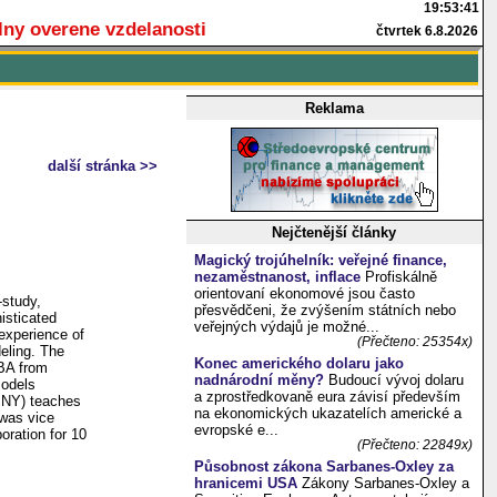
lny overene vzdelanosti
čtvrtek 6.8.2026
Reklama
další stránka >>
Nejčtenější články
Magický trojúhelník: veřejné finance,
nezaměstnanost, inflace
Profiskálně
orientovaní ekonomové jsou často
-study,
přesvědčeni, že zvýšením státních nebo
isticated
veřejných výdajů je možné...
 experience of
(Přečteno: 25354x)
eling. The
Konec amerického dolaru jako
BA from
nadnárodní měny?
Budoucí vývoj dolaru
models
a zprostředkovaně eura závisí především
, NY) teaches
na ekonomických ukazatelích americké a
 was vice
evropské e...
oration for 10
(Přečteno: 22849x)
Působnost zákona Sarbanes-Oxley za
hranicemi USA
Zákony Sarbanes-Oxley a