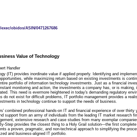
exec/obidos/ASIN/0471267686
usiness Value of Technology
ert Handler
gy (IT) provides inordinate value if applied properly. Identifying and impleme
pportunities, while maximizing return based on existing investments is conti
ntire portfolio of information technology investments. Just as a financial inve
constant monitoring and action, the investments a company has, or is making, 
ated. This need is evermore heightened in today's demanding regulatory envi
ons do not exist for difficult problems, IT portfolio management provides a real
vestments in technology continue to support the needs of business.
s' combined professional hands-on IT and financial experience of over thirty 
and support from an army of individuals from the leading IT market research fir
nagement, extensive research and case studies from many exemplar companies,
Step provides the closest thing to a Holy Grail solution—the first complete
ents a proven, pragmatic, and non-technical approach to simplifying the proce
ized and business-aligned IT portfolio.