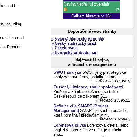
ts need to
t, including
Doporučené www stránky
 realities and
» Vysoká škola ekonomická
» Český statistický úřad
ent Frontier
» CzechInvest
» Evropský ombudsman
Nejčtenější pojmy
z financí a managementu
SWOT analýza
SWOT je typ strategické
analýzy stavu firmy, podniku či orga...
(Přečteno: 146358x)
Zrušení, likvidace, zánik společnosti
Zrušení a zánik společnosti se řídí v
České republice zákonem 51...
(Přečteno: 131951x)
Definice cíle SMART (Project
Management)
SMART je souhrn pravidel,
která pomáhají především v r...
(Přečteno: 109504x)
Lorenzova křivka
Lorenzova křivka, nebo
anglicky Lorenz Curve (LC), je grafické
znáz...