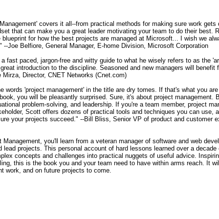
t Management' covers it all--from practical methods for making sure work gets 
dset that can make you a great leader motivating your team to do their best. R
e blueprint for how the best projects are managed at Microsoft... I wish we al
!" --Joe Belfiore, General Manager, E-home Division, Microsoft Corporation
a fast paced, jargon-free and witty guide to what he wisely refers to as the 'art
great introduction to the discipline. Seasoned and new managers will benefit 
e Mirza, Director, CNET Networks (Cnet.com)
e words 'project management' in the title are dry tomes. If that's what you are
ook, you will be pleasantly surprised. Sure, it's about project management. Bu
ituational problem-solving, and leadership. If you're a team member, project ma
keholder, Scott offers dozens of practical tools and techniques you can use, 
ure your projects succeed." --Bill Bliss, Senior VP of product and customer e
ct Management, you'll learn from a veteran manager of software and web dev
 lead projects. This personal account of hard lessons learned over a decade 
mplex concepts and challenges into practical nuggets of useful advice. Inspirin
ing, this is the book you and your team need to have within arms reach. It wi
nt work, and on future projects to come.