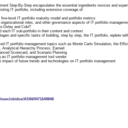
ment Step-By-Step encapsulates the essential ingredients novices and exper
xisting IT portfolio, including extensive coverage of:
ive-level IT portfolio maturity model and portfolio metrics
s, organizational roles, and other governance aspects of IT portfolio managemen
es-Oxley and CobiT
d each IT sub-portfolio in their content and context
tages and specific tasks of building, step by step, the IT portfolio, replete with
d IT portfolio management topics such as Monte Carlo Simulation, the Effici
, Analytical Hierarchy Process, Earned
lanced Scorecard, and Scenario Planning
ng an IT portfolio management tool vendor
he impact of future trends and technologies on IT portfolio management
exec/obidos/ASIN/0471649848